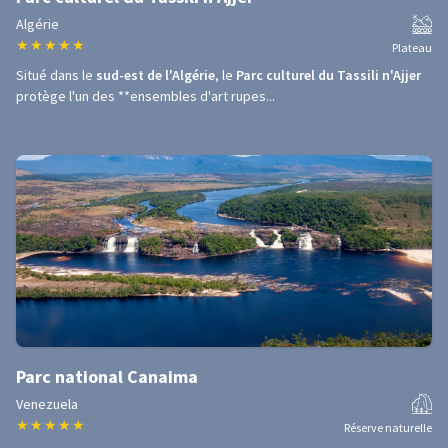
Algérie
★
★
★
★
★
Plateau
Situé dans le
sud-est de l'Algérie
, le
Parc culturel du Tassili n'Ajjer
protège l'un des **ensembles d'art rupes...
Parc national Canaima
Venezuela
★
★
★
★
★
Réserve naturelle