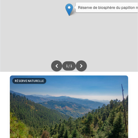
Réserve de biosphère du papillon
1
/
1
Leaflet
|
données ©
OpenStreetMap
/ODbL - rendu
OSM France
RÉSERVE NATURELLE