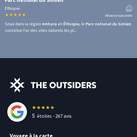
Éthiopie
★
★
★
★
★
Réserve naturelle
Situé dans la région
Amhara
en
Éthiopie
, le
Parc national du Simien
constitue l'un des sites naturels les pl...
★
★
★
★
★
5
étoiles -
267
avis
Voyage à la carte