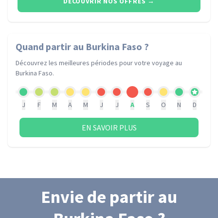
DÉCOUVRIR NOS OFFRES
→
Quand partir
au Burkina Faso
?
Découvrez les meilleures périodes pour votre voyage
au
Burkina Faso
.
J
F
M
A
M
J
J
A
S
O
N
D
EN SAVOIR PLUS
Envie de partir
au