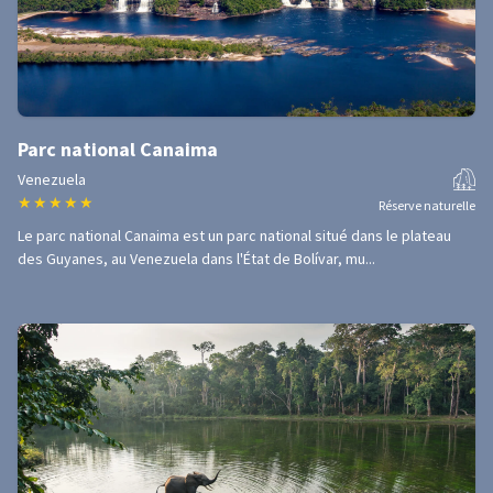
Parc national Canaima
Venezuela
★
★
★
★
★
Réserve naturelle
Le parc national Canaima est un parc national situé dans le plateau
des Guyanes, au Venezuela dans l'État de Bolívar, mu...