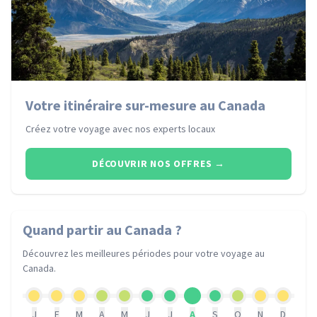
Votre itinéraire sur-mesure au Canada
Créez votre voyage avec nos experts locaux
DÉCOUVRIR NOS OFFRES
→
Quand partir
au Canada
?
Découvrez les meilleures périodes pour votre voyage
au
Canada
.
J
F
M
A
M
J
J
A
S
O
N
D