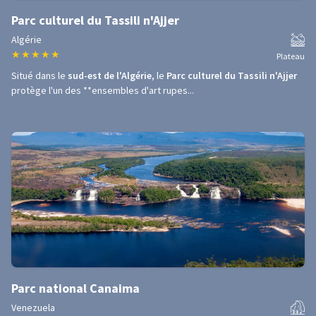
Parc culturel du Tassili n'Ajjer
Algérie
★
★
★
★
★
Plateau
Situé dans le
sud-est de l'Algérie
, le
Parc culturel du Tassili n'Ajjer
protège l'un des **ensembles d'art rupes...
Parc national Canaima
Venezuela