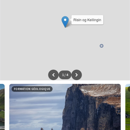
Risin og Kellingin
1
/
4
Leaflet
|
données ©
OpenStreetMap
/ODbL - rendu
OSM France
FORMATION GÉOLOGIQUE