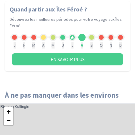
Quand partir
aux Îles Féroé
?
Découvrez les meilleures périodes pour votre voyage
aux Îles
Féroé
.
J
F
M
A
M
J
J
A
S
O
N
D
EN SAVOIR PLUS
À ne pas manquer dans les environs
Risin og Kellingin
+
−