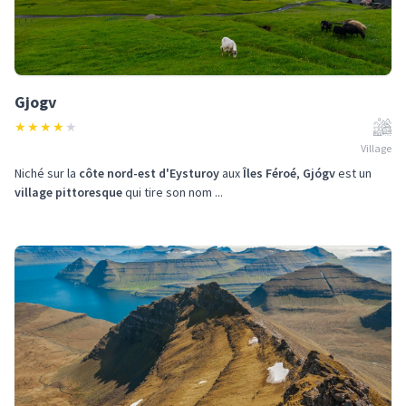
Gjogv
★
★
★
★
★
Village
Niché sur la
côte nord-est d'Eysturoy
aux
Îles Féroé
,
Gjógv
est un
village pittoresque
qui tire son nom ...