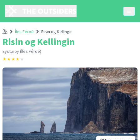
Accueil
Îles Féroé
Risin og Kellingin
Risin og Kellingin
Eysturoy (Îles Féroé)
★
★
★
★
★