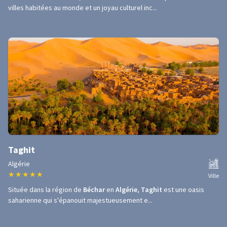
villes habitées au monde et un joyau culturel inc...
Taghit
Algérie
★
★
★
★
★
Ville
Située dans la région de
Béchar
en
Algérie
,
Taghit
est une oasis
saharienne qui s'épanouit majestueusement e...