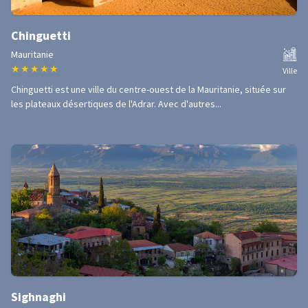
Chinguetti
Mauritanie
★
★
★
★
★
Ville
Chinguetti est une ville du centre-ouest de la Mauritanie, située sur
les plateaux désertiques de l'Adrar. Avec d'autres...
Sighnaghi