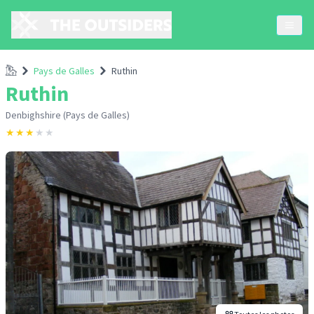
Accueil
Pays de Galles
Ruthin
Ruthin
Denbighshire (Pays de Galles)
★
★
★
★
★