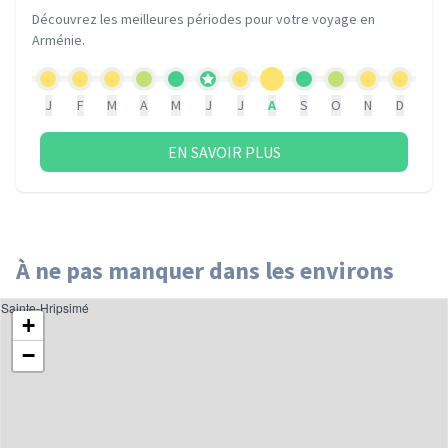
Découvrez les meilleures périodes pour votre voyage
en
Arménie
.
J
F
M
A
M
J
J
A
S
O
N
D
EN SAVOIR PLUS
À ne pas manquer dans les environs
Sainte-Hripsimé
+
−