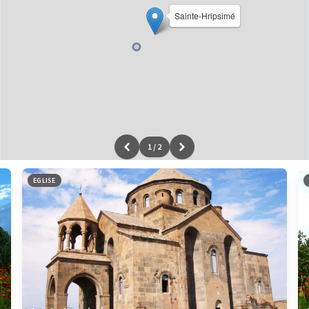
Sainte-Hripsimé
1
/
2
Leaflet
|
données ©
OpenStreetMap
/ODbL - rendu
OSM France
EGLISE