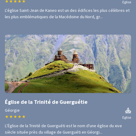
★
★
★
★
★
Eglise
L'église Saint-Jean de Kaneo est un des édifices les plus célèbres et
les plus emblématiques de la Macédoine du Nord, gr...
Église de la Trinité de Guerguétie
Géorgie
★
★
★
★
★
Eglise
L’Église de la Trinité de Guerguéti est le nom d'une église du xive
siècle située près du village de Guerguéti en Géorgi...