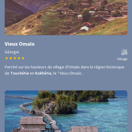
Vieux Omalo
Géorgie
★
★
★
★
★
Village
Perché sur les hauteurs du village d'Omalo dans la région historique
de
Touchétie
en
Kakhétie
, le *
Vieux Omalo
...