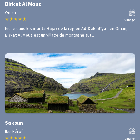
Birkat Al Mouz
Oman
★
★
★
★
★
Village
Niché dans les
monts Hajar
de la région
Ad-Dakhilīyah
en Oman,
Birkat Al Mouz
est un village de montagne aut...
Saksun
Îles Féroé
★
★
★
★
★
Village