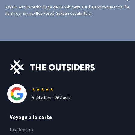
Saksun est un petit village de 14 habitants situé au nord-ouest de l'île
de Streymoy aux Îles Féroé. Saksun est abrité a...
★
★
★
★
★
5
étoiles -
267
avis
Voyage à la carte
Inspiration