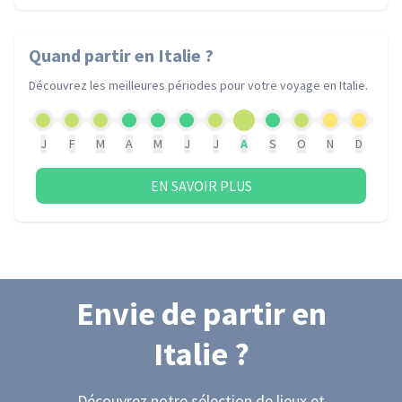
Quand partir
en Italie
?
Découvrez les meilleures périodes pour votre voyage
en Italie
.
J
F
M
A
M
J
J
A
S
O
N
D
EN SAVOIR PLUS
Envie de partir
en
Italie
?
Découvrez notre sélection de lieux et