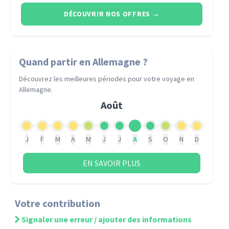
DÉCOUVRIR NOS OFFRES
→
Quand partir
en Allemagne
?
Découvrez les meilleures périodes pour votre voyage
en
Allemagne
.
Août
J
F
M
A
M
J
J
A
S
O
N
D
EN SAVOIR PLUS
Votre contribution
Signaler une erreur / ajouter des informations