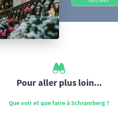
EXPLORER
Pour aller plus loin...
Que voir et que faire à
Schramberg
?