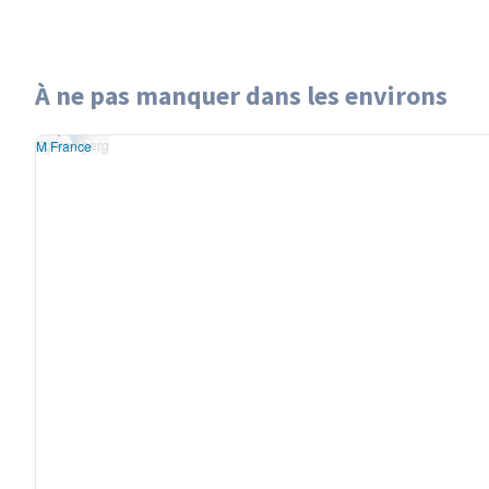
À ne pas manquer dans les environs
aflet
|
données ©
Schramberg
nStreetMap
/ODbL
Schramberg
ndu
OSM France
+
−