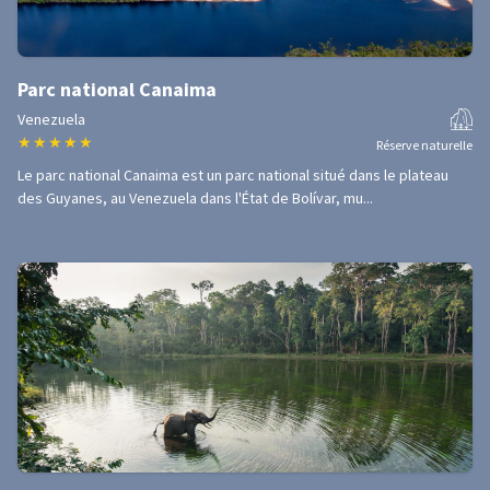
Parc national Canaima
Venezuela
★
★
★
★
★
Réserve naturelle
Le parc national Canaima est un parc national situé dans le plateau
des Guyanes, au Venezuela dans l'État de Bolívar, mu...