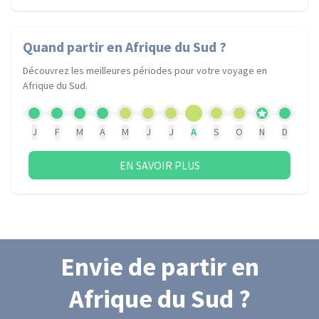
Quand partir
en Afrique du Sud
?
Découvrez les meilleures périodes pour votre voyage
en
Afrique du Sud
.
J
F
M
A
M
J
J
A
S
O
N
D
EN SAVOIR PLUS
Envie de partir
en
Afrique du Sud
?