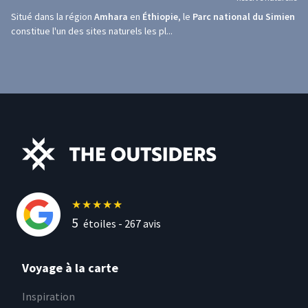
Situé dans la région
Amhara
en
Éthiopie
, le
Parc national du Simien
constitue l'un des sites naturels les pl...
★
★
★
★
★
5
étoiles -
267
avis
Voyage à la carte
Inspiration