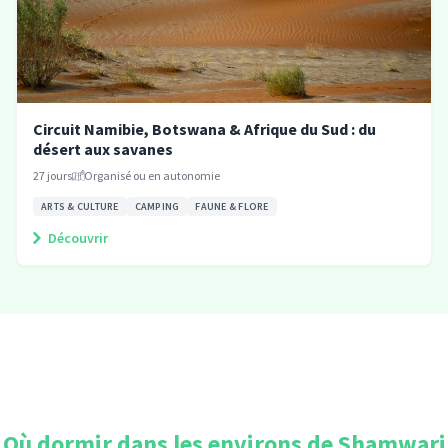
Circuit Namibie, Botswana & Afrique du Sud : du
désert aux savanes
27
jours
Organisé ou en autonomie
ARTS & CULTURE
CAMPING
FAUNE & FLORE
Découvrir
Où dormir dans les environs de
Shamwari