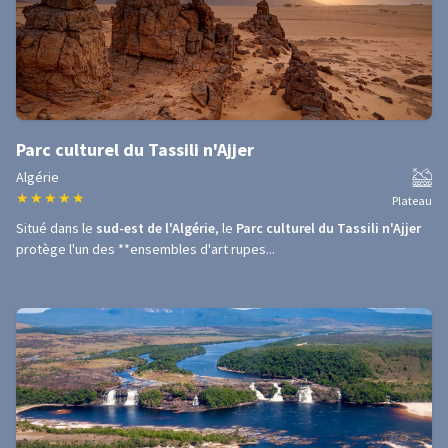
Parc culturel du Tassili n'Ajjer
Algérie
★
★
★
★
★
Plateau
Situé dans le
sud-est de l'Algérie
, le
Parc culturel du Tassili n'Ajjer
protège l'un des **ensembles d'art rupes...