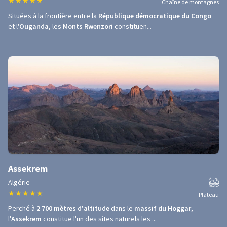
★
★
★
★
★
Chaîne de montagnes
Situées à la frontière entre la
République démocratique du Congo
et l'
Ouganda
, les
Monts Rwenzori
constituen...
Assekrem
Algérie
★
★
★
★
★
Plateau
Perché à
2 700 mètres d'altitude
dans le
massif du Hoggar
,
l'
Assekrem
constitue l'un des sites naturels les ...