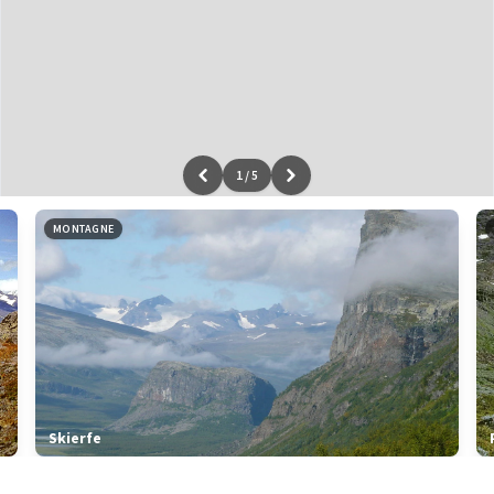
1
/
5
Leaflet
|
données ©
OpenStreetMap
/ODbL - rendu
OSM France
MONTAGNE
Skierfe