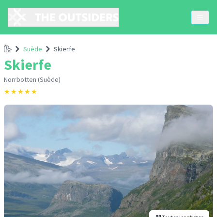
Accueil
Suède
Skierfe
Skierfe
Norrbotten (Suède)
★
★
★
★
★