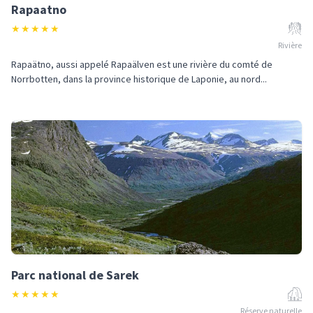
Rapaatno
★
★
★
★
★
Rivière
Rapaätno, aussi appelé Rapaälven est une rivière du comté de
Norrbotten, dans la province historique de Laponie, au nord...
Parc national de Sarek
★
★
★
★
★
Réserve naturelle