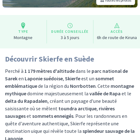
Toutes les photos
TYPE
DURÉE CONSEILLÉE
ACCÈS
Montagne
3 à 5 jours
6h de route de Kiruna
Découvrir Skierfe en Suède
Perché à
1 179 mètres d'altitude
dans le
parc national de
Sarek
en
Laponie suédoise
,
Skierfe
est un
sommet
emblématique
de la région du
Norrbotten
. Cette
montagne
mythique
domine majestueusement la
vallée de Rapa
et le
delta du Rapadalen
, créant un paysage d'une beauté
saisissante où se mêlent
toundra arctique
,
rivières
sauvages
et
sommets enneigés
. Pour les randonneurs en
quête d'aventure authentique, Skierfe représente une
destination uique qui révèle toute la
splendeur sauvage de la
Laponie
.