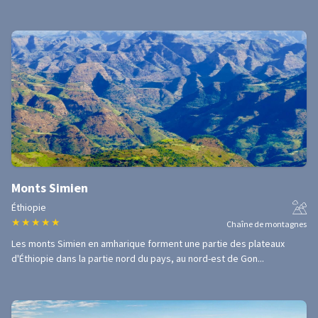
Monts Simien
Éthiopie
★
★
★
★
★
Chaîne de montagnes
Les monts Simien en amharique forment une partie des plateaux
d'Éthiopie dans la partie nord du pays, au nord-est de Gon...