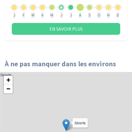
J
F
M
A
M
J
J
A
S
O
N
D
EN SAVOIR PLUS
À ne pas manquer dans les environs
Skierfe
+
−
Skierfe