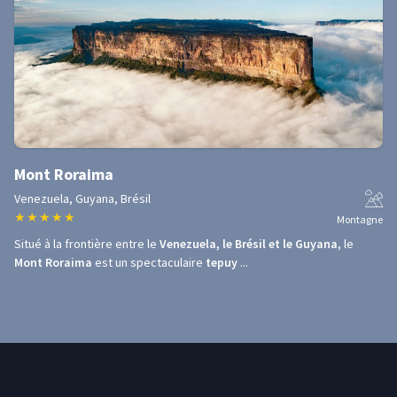
Mont Roraima
Venezuela, Guyana, Brésil
★
★
★
★
★
Montagne
Situé à la frontière entre le
Venezuela, le Brésil et le Guyana
, le
Mont Roraima
est un spectaculaire
tepuy
...