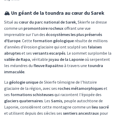
🏔️ Un géant de la toundra au cœur du Sarek
Situé au
cœur du parc national de Sarek
, Skierfe se dresse
comme un
promontoire rocheux
offrant une vue
imprenable sur l'un des
écosystèmes les plus préservés
d'Europe
. Cette
formation géologique
résulte de millions
d'années d'érosion glaciaire qui ont sculpté ses
falaises
abruptes
et ses
versants escarpés
. Le sommet surplombe la
vallée de Rapa
, véritable
joyau de la Laponie
où serpentent
les méandres du
fleuve Rapaätno
à travers une
toundra
immaculée
.
La
géologie unique
de Skierfe témoigne de l'histoire
glaciaire de la région, avec ses
roches métamorphiques
et
ses
formations schisteuses
qui racontent l'épopée des
glaciers quaternaires
. Les
Samis
, peuple autochtone de
Laponie, considèrent cette montagne comme un
lieu sacré
et utilisent depuis des siècles ses
sentiers ancestraux
pour