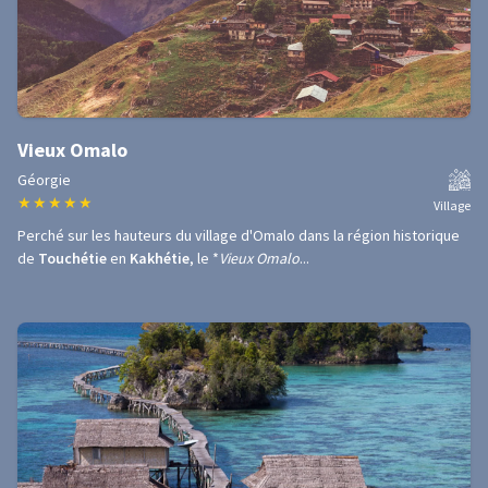
Vieux Omalo
Géorgie
★
★
★
★
★
Village
Perché sur les hauteurs du village d'Omalo dans la région historique
de
Touchétie
en
Kakhétie
, le *
Vieux Omalo
...