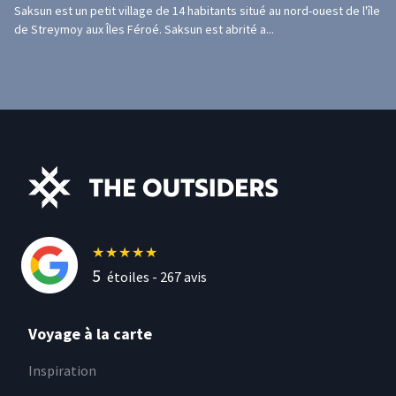
Saksun est un petit village de 14 habitants situé au nord-ouest de l'île
de Streymoy aux Îles Féroé. Saksun est abrité a...
★
★
★
★
★
5
étoiles -
267
avis
Voyage à la carte
Inspiration