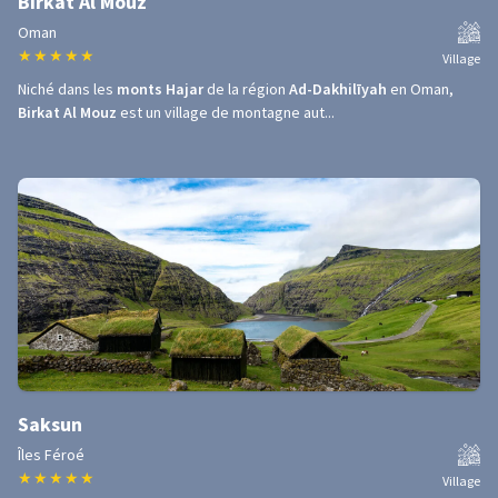
Birkat Al Mouz
Oman
★
★
★
★
★
Village
Niché dans les
monts Hajar
de la région
Ad-Dakhilīyah
en Oman,
Birkat Al Mouz
est un village de montagne aut...
Saksun
Îles Féroé
★
★
★
★
★
Village