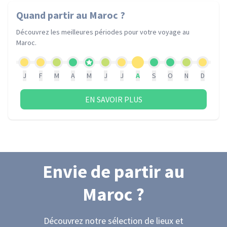
Quand partir
au Maroc
?
Découvrez les meilleures périodes pour votre voyage
au
Maroc
.
J
F
M
A
M
J
J
A
S
O
N
D
EN SAVOIR PLUS
Envie de partir
au
Maroc
?
Découvrez notre sélection de lieux et