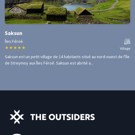
Saksun
Îles Féroé
★
★
★
★
★
Village
Saksun est un petit village de 14 habitants situé au nord-ouest de l'île
de Streymoy aux Îles Féroé. Saksun est abrité a...