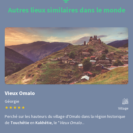
Autres lieux similaires dans le monde
Vieux Omalo
Géorgie
★
★
★
★
★
Village
Perché sur les hauteurs du village d'Omalo dans la région historique
de
Touchétie
en
Kakhétie
, le *
Vieux Omalo
...