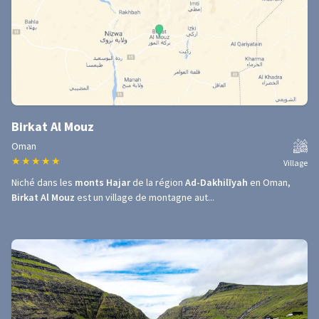
Birkat Al Mouz
Oman
★
★
★
★
★
Village
Niché dans les
monts Hajar
de la région
Ad-Dakhilīyah
en Oman,
Birkat Al Mouz
est un village de montagne aut...