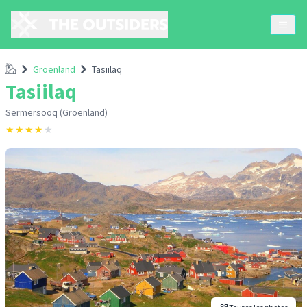
Accueil
Groenland
Tasiilaq
Tasiilaq
Sermersooq (Groenland)
★
★
★
★
★