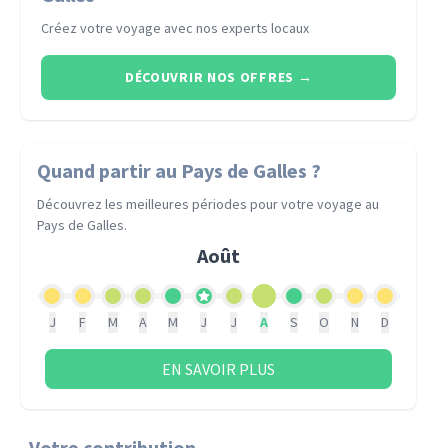
Créez votre voyage avec nos experts locaux
DÉCOUVRIR NOS OFFRES
→
Quand partir
au Pays de Galles
?
Découvrez les meilleures périodes pour votre voyage
au
Pays de Galles
.
Août
J
F
M
A
M
J
J
A
S
O
N
D
EN SAVOIR PLUS
Votre contribution