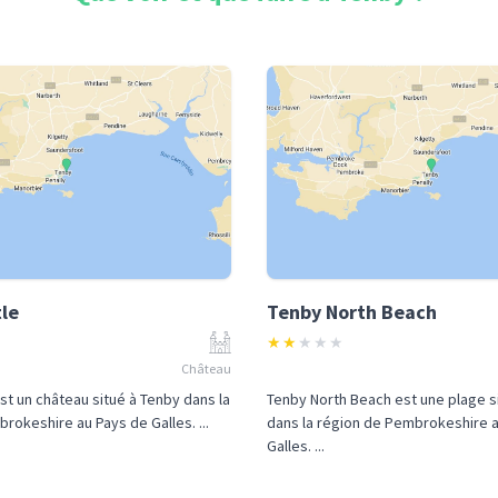
le
Tenby North Beach
★
★
★
★
★
Château
st un château situé à Tenby dans la
Tenby North Beach est une plage s
rokeshire au Pays de Galles. ...
dans la région de Pembrokeshire 
Galles. ...