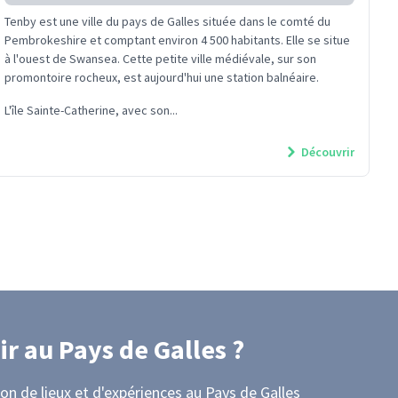
Tenby est une ville du pays de Galles située dans le comté du
Pembrokeshire et comptant environ 4 500 habitants. Elle se situe
à l'ouest de Swansea. Cette petite ville médiévale, sur son
promontoire rocheux, est aujourd'hui une station balnéaire.
L'île Sainte-Catherine, avec son...
Découvrir
ir
au Pays de Galles
?
on de lieux et d'expériences
au Pays de Galles