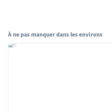
À ne pas manquer dans les environs
données ©
Tenby
tMap
/ODbL
Tenby
M France
+
−