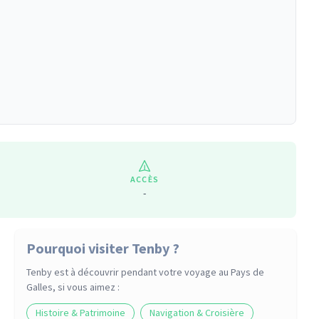
ACCÈS
-
Pourquoi visiter Tenby ?
Tenby
est à découvrir pendant votre voyage
au Pays de
Galles
, si vous aimez :
Histoire & Patrimoine
Navigation & Croisière