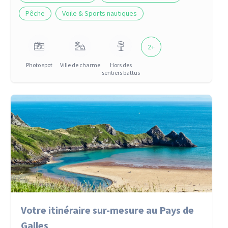
Pêche
Voile & Sports nautiques
2
+
Photo spot
Ville de charme
Hors des
sentiers battus
Votre itinéraire sur-mesure au Pays de
Galles