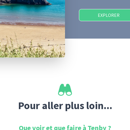
EXPLORER
Pour aller plus loin...
Que voir et que faire à
Tenby
?