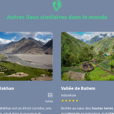
Autres lieux similaires dans le monde
 Wakhan
Vallée de Baliem
Indonésie
★
★
★
★
★
Vallée
 Wakhan est un étroit corridor, une
Nichée au cœur des
hautes terres
, situé dans la province du
occidentale
en Indonésie, la
Vallé