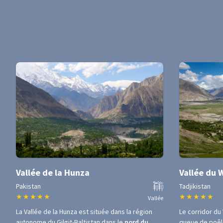
Vallée de la Hunza
Vallée du
Pakistan
Tadjikistan
★
★
★
★
★
★
★
★
★
★
Vallée
La Vallée de la Hunza est située dans la région
Le corridor du
autonome du Gilgit-Baltistan dans le
nord du
queue de poêle