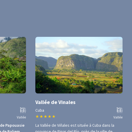
Vallée de Vinales
Cuba
★
★
★
★
★
Vallée
Vallée
 de Papouasie
La Vallée de Viñales est située à Cuba dans la
e de Baliem
province de Pinar del Río, près de la ville de