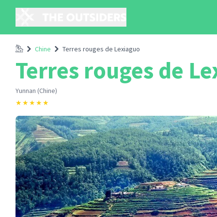
Accueil
Chine
Terres rouges de Lexiaguo
Terres rouges de L
Yunnan (Chine)
★
★
★
★
★