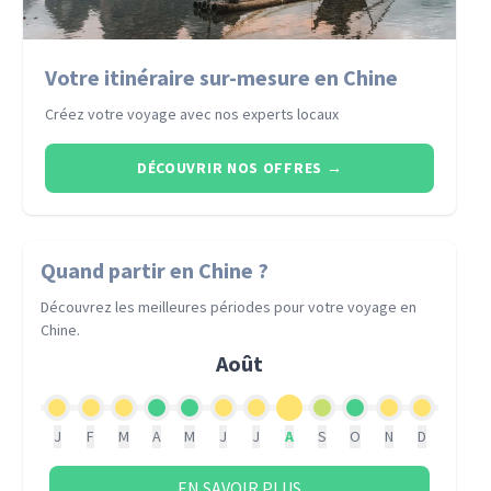
Votre itinéraire sur-mesure en Chine
Créez votre voyage avec nos experts locaux
DÉCOUVRIR NOS OFFRES
→
Quand partir
en Chine
?
Découvrez les meilleures périodes pour votre voyage
en
Chine
.
Août
J
F
M
A
M
J
J
A
S
O
N
D
EN SAVOIR PLUS