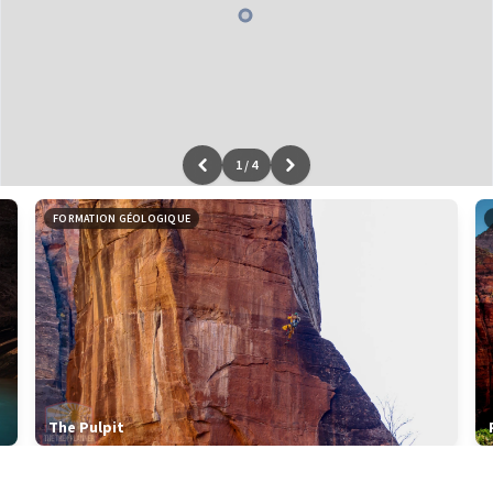
1
/
4
Leaflet
|
données ©
OpenStreetMap
/ODbL - rendu
OSM France
FORMATION GÉOLOGIQUE
The Pulpit