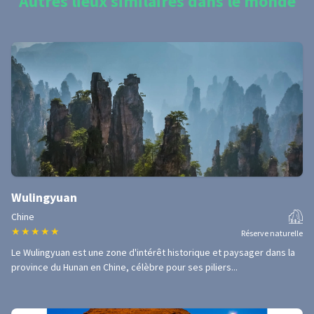
Autres lieux similaires dans le monde
Wulingyuan
Chine
★
★
★
★
★
Réserve naturelle
Le Wulingyuan est une zone d'intérêt historique et paysager dans la
province du Hunan en Chine, célèbre pour ses piliers...