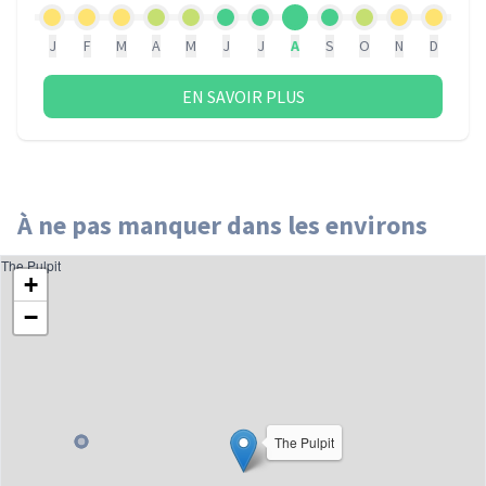
J
F
M
A
M
J
J
A
S
O
N
D
EN SAVOIR PLUS
À ne pas manquer dans les environs
The Pulpit
+
−
The Pulpit