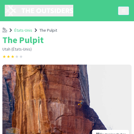
Accueil
États-Unis
The Pulpit
The Pulpit
Utah (États-Unis)
★
★
★
★
★