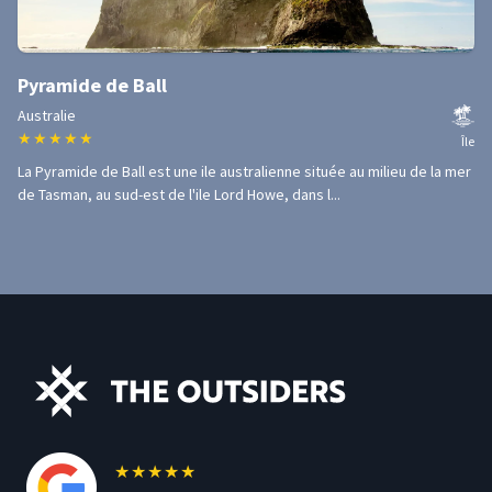
Pyramide de Ball
Australie
★
★
★
★
★
Île
La Pyramide de Ball est une ile australienne située au milieu de la mer
de Tasman, au sud-est de l'ile Lord Howe, dans l...
★
★
★
★
★