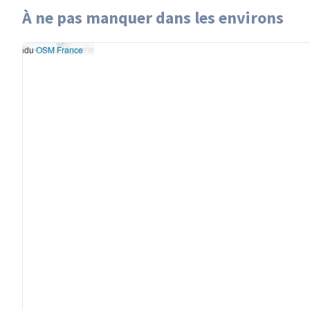
À ne pas manquer dans les environs
Leaflet
|
données ©
Tour de la Viguerie
OpenStreetMap
/ODbL
Tour de la Viguerie
- rendu
OSM France
+
−