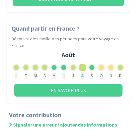
Quand partir
en France
?
Découvrez les meilleures périodes pour votre voyage
en
France
.
Août
J
F
M
A
M
J
J
A
S
O
N
D
EN SAVOIR PLUS
Votre contribution
Signaler une erreur / ajouter des informations