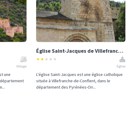
Église Saint-Jacques de Villefranche-de-Conflent
★
★
★
★
★
Village
Eglise
st une
L'église Saint-Jacques est une église catholique
e département
située à Villefranche-de-Conflent, dans le
...
département des Pyrénées-Ori...