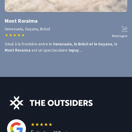
Mont Roraima
Venezuela, Guyana, Brésil
★
★
★
★
★
Montagne
Situé à la frontière entre le
Venezuela, le Brésil et le Guyana
, le
Mont Roraima
est un spectaculaire
tepuy
...
★
★
★
★
★