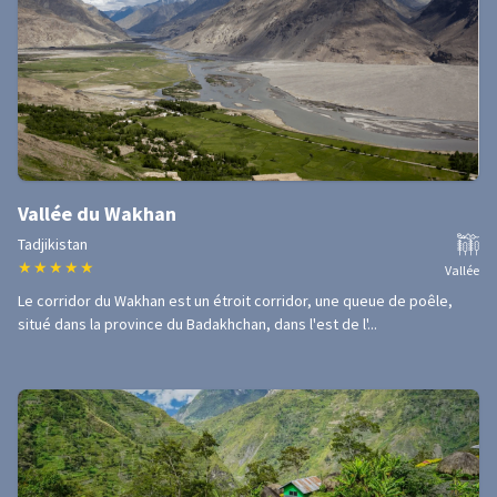
Vallée du Wakhan
Tadjikistan
★
★
★
★
★
Vallée
Le corridor du Wakhan est un étroit corridor, une queue de poêle,
situé dans la province du Badakhchan, dans l'est de l'...