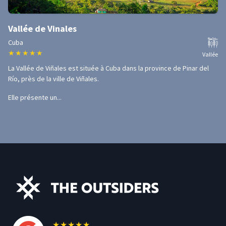
Vallée de Vinales
Cuba
★
★
★
★
★
Vallée
La Vallée de Viñales est située à Cuba dans la province de Pinar del
Río, près de la ville de Viñales.
Elle présente un...
★
★
★
★
★