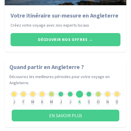
Votre itinéraire sur-mesure en Angleterre
Créez votre voyage avec nos experts locaux
DÉCOUVRIR NOS OFFRES
→
Quand partir
en Angleterre
?
Découvrez les meilleures périodes pour votre voyage
en
Angleterre
.
J
F
M
A
M
J
J
A
S
O
N
D
EN SAVOIR PLUS