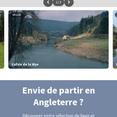
1
/
2
Leaflet
|
données ©
OpenStreetMap
/ODbL - rendu
OSM France
VALLÉE
Vallée de la Wye
Envie de partir
en
Angleterre
?
Découvrez notre sélection de lieux et