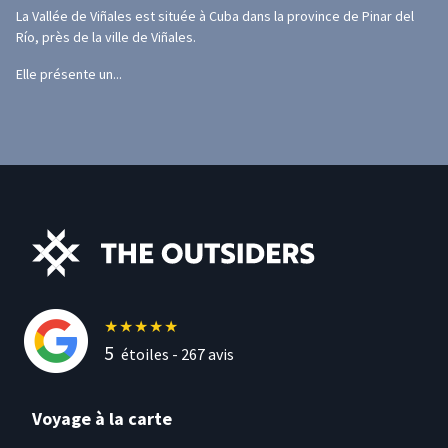
La Vallée de Viñales est située à Cuba dans la province de Pinar del
Río, près de la ville de Viñales.
Elle présente un...
★
★
★
★
★
5
étoiles -
267
avis
Voyage à la carte