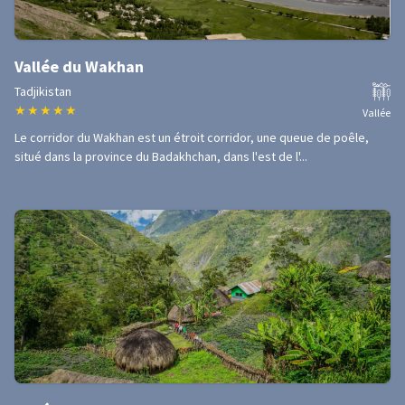
Vallée du Wakhan
Tadjikistan
★
★
★
★
★
Vallée
Le corridor du Wakhan est un étroit corridor, une queue de poêle,
situé dans la province du Badakhchan, dans l'est de l'...