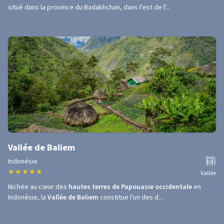
situé dans la province du Badakhchan, dans l'est de l'...
Vallée de Baliem
Indonésie
★
★
★
★
★
Vallée
Nichée au cœur des
hautes terres de Papouasie occidentale
en
Indonésie, la
Vallée de Baliem
constitue l'un des d...