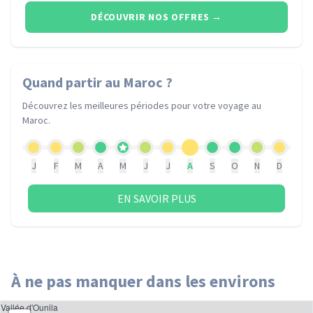
DÉCOUVRIR NOS OFFRES
→
Quand partir
au Maroc
?
Découvrez les meilleures périodes pour votre voyage
au
Maroc
.
J
F
M
A
M
J
J
A
S
O
N
D
EN SAVOIR PLUS
À ne pas manquer dans les environs
Vallée d'Ounila