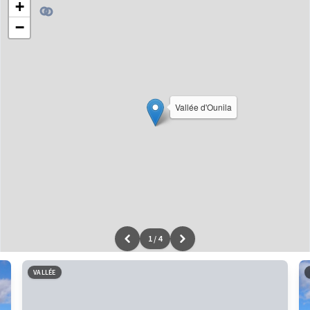
+
−
Vallée d'Ounila
1
/
4
Leaflet
|
données ©
OpenStreetMap
/ODbL - rendu
OSM France
VALLÉE