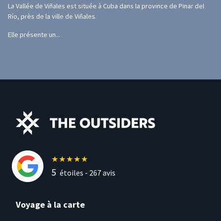
La Vallée de Viñales est située à Cuba dans la province de Pinar del
Río, près de la ville de Viñales.
Elle présente un...
★
★
★
★
★
5
étoiles -
267
avis
Voyage à la carte