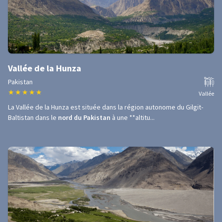
Vallée de la Hunza
Pakistan
★
★
★
★
★
Vallée
La Vallée de la Hunza est située dans la région autonome du Gilgit-
Baltistan dans le
nord du Pakistan
à une **altitu...