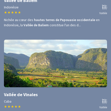
Vallée de Baliem
Indonésie
★
★
★
★
★
Vallée
Nichée au cœur des
hautes terres de Papouasie occidentale
en
Indonésie, la
Vallée de Baliem
constitue l'un des d...
Vallée de Vinales
Cuba
★
★
★
★
★
Vallée