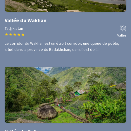
Vallée du Wakhan
Tadjikistan
★
★
★
★
★
Vallée
Le corridor du Wakhan est un étroit corridor, une queue de poêle,
situé dans la province du Badakhchan, dans l'est de l'...