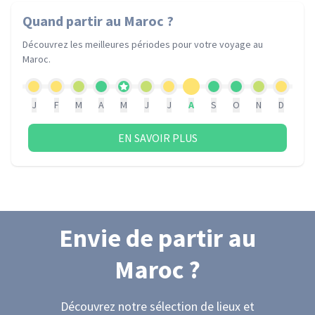
Quand partir
au Maroc
?
Découvrez les meilleures périodes pour votre voyage
au
Maroc
.
J
F
M
A
M
J
J
A
S
O
N
D
EN SAVOIR PLUS
Envie de partir
au
Maroc
?
Découvrez notre sélection de lieux et