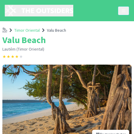
Accueil
Timor Oriental
Valu Beach
Valu Beach
Lautém (Timor Oriental)
★
★
★
★
★