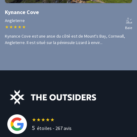
Kynance Cove
Angleterre
★
★
★
★
★
Baie
Kynance Cove est une anse du côté est de Mount's Bay, Cornwall,
Angleterre. Il est situé sur la péninsule Lizard à envir...
★
★
★
★
★
5
étoiles -
267
avis