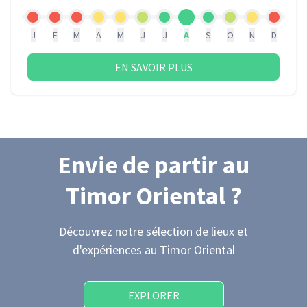
J
F
M
A
M
J
J
A
S
O
N
D
EN SAVOIR PLUS
Envie de partir
au
Timor Oriental
?
Découvrez notre sélection de lieux et
d'expériences
au Timor Oriental
EXPLORER