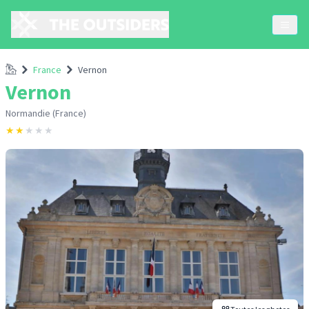
Accueil
France
Vernon
Vernon
Normandie (France)
★
★
★
★
★