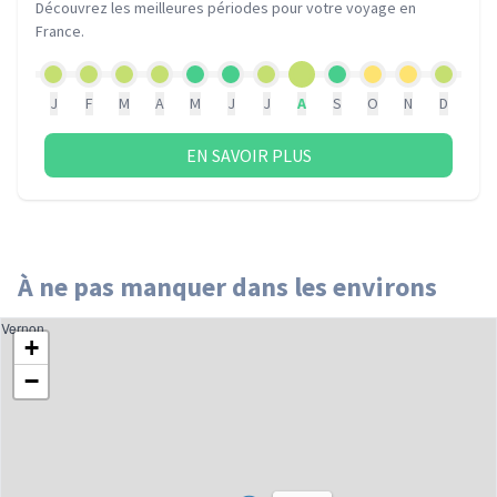
Découvrez les meilleures périodes pour votre voyage
en
France
.
J
F
M
A
M
J
J
A
S
O
N
D
EN SAVOIR PLUS
À ne pas manquer dans les environs
Vernon
+
−