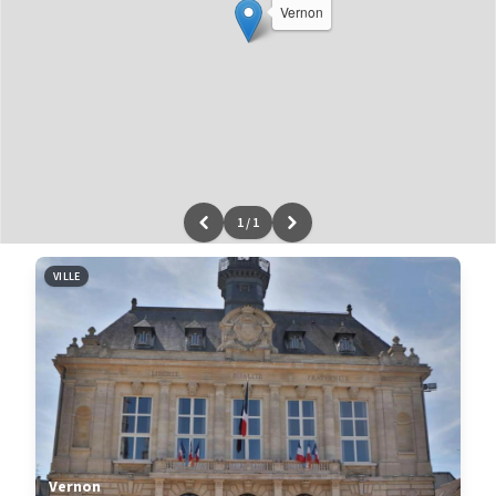
Vernon
1
/
1
Leaflet
|
données ©
OpenStreetMap
/ODbL - rendu
OSM France
VILLE
Vernon