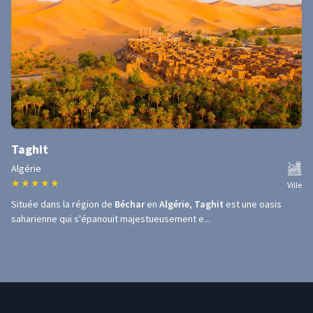
Taghit
Algérie
★
★
★
★
★
Ville
Située dans la région de
Béchar
en
Algérie
,
Taghit
est une oasis
saharienne qui s'épanouit majestueusement e...