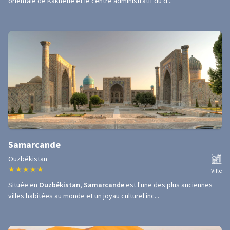
orientale de Kakhétie et le centre administratif du d...
Samarcande
Ouzbékistan
★
★
★
★
★
Ville
Située en
Ouzbékistan
,
Samarcande
est l'une des plus anciennes
villes habitées au monde et un joyau culturel inc...