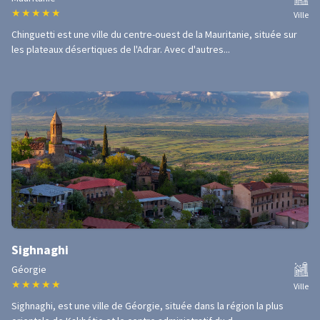
★
★
★
★
★
Ville
Chinguetti est une ville du centre-ouest de la Mauritanie, située sur
les plateaux désertiques de l'Adrar. Avec d'autres...
Sighnaghi
Géorgie
★
★
★
★
★
Ville
Sighnaghi, est une ville de Géorgie, située dans la région la plus