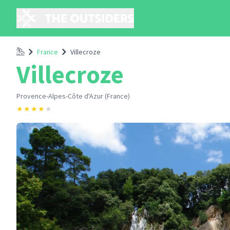
Accueil
France
Villecroze
Villecroze
Provence-Alpes-Côte d'Azur (France)
★
★
★
★
★