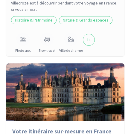
Villecroze
est à découvrir pendant votre voyage
en France
,
si vous aimez :
Histoire & Patrimoine
Nature & Grands espaces
1
+
Photo spot
Slow travel
Ville de charme
Votre itinéraire sur-mesure en France