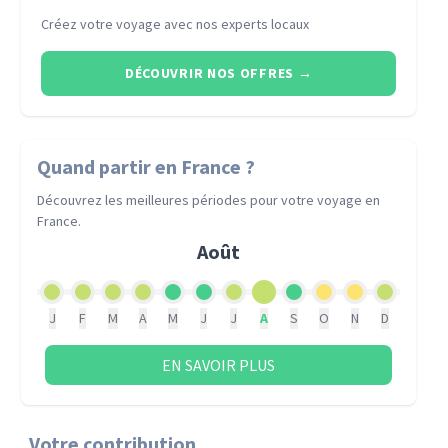
Créez votre voyage avec nos experts locaux
DÉCOUVRIR NOS OFFRES
→
Quand partir
en France
?
Découvrez les meilleures périodes pour votre voyage
en
France
.
Août
J
F
M
A
M
J
J
A
S
O
N
D
EN SAVOIR PLUS
Votre contribution