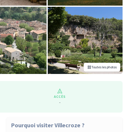
Toutes les photos
ACCÈS
-
Pourquoi visiter Villecroze ?