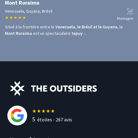
Mont Roraima
Venezuela, Guyana, Brésil
★
★
★
★
★
Montagne
Situé à la frontière entre le
Venezuela, le Brésil et le Guyana
, le
Mont Roraima
est un spectaculaire
tepuy
...
★
★
★
★
★
5
étoiles -
267
avis