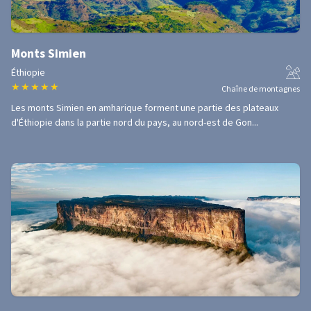
Monts Simien
Éthiopie
★
★
★
★
★
Chaîne de montagnes
Les monts Simien en amharique forment une partie des plateaux
d'Éthiopie dans la partie nord du pays, au nord-est de Gon...