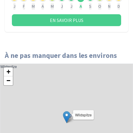
J
F
M
A
M
J
J
A
S
O
N
D
EN SAVOIR PLUS
À ne pas manquer dans les environs
Wildspitze
+
−
Wildspitze