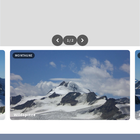
1
/
2
Leaflet
|
données ©
OpenStreetMap
/ODbL - rendu
OSM France
MONTAGNE
Wildspitze