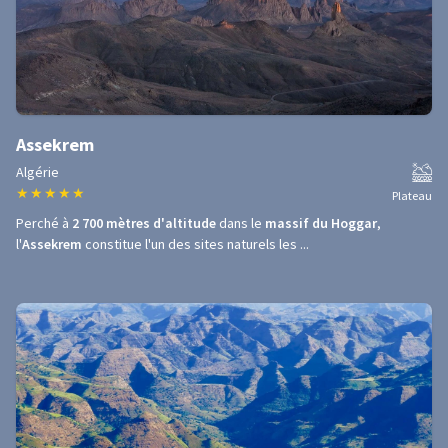
Assekrem
Algérie
★
★
★
★
★
Plateau
Perché à
2 700 mètres d'altitude
dans le
massif du Hoggar
,
l'
Assekrem
constitue l'un des sites naturels les ...