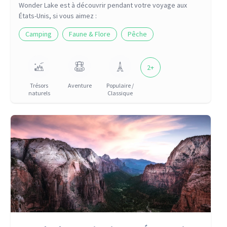
Wonder Lake
est à découvrir pendant votre voyage
aux
États-Unis
, si vous aimez :
Camping
Faune & Flore
Pêche
2
+
Trésors
Aventure
Populaire /
naturels
Classique