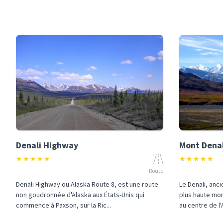
Denali Highway
Mont Denal
★
★
★
★
★
★
★
★
★
★
Route
Denali Highway ou Alaska Route 8, est une route
Le Denali, anc
non goudronnée d'Alaska aux États-Unis qui
plus haute mo
commence à Paxson, sur la Ric...
au centre de l'A