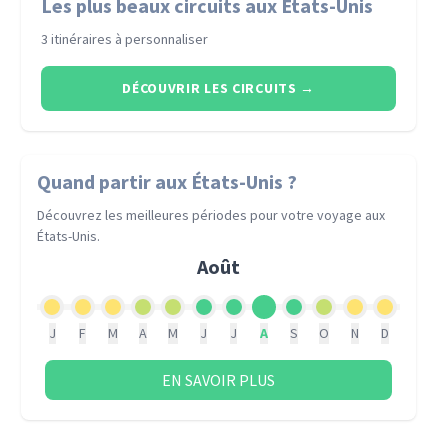
Les plus beaux circuits aux États-Unis
3 itinéraires à personnaliser
DÉCOUVRIR LES CIRCUITS
→
Quand partir
aux États-Unis
?
Découvrez les meilleures périodes pour votre voyage
aux
États-Unis
.
Août
J
F
M
A
M
J
J
A
S
O
N
D
EN SAVOIR PLUS