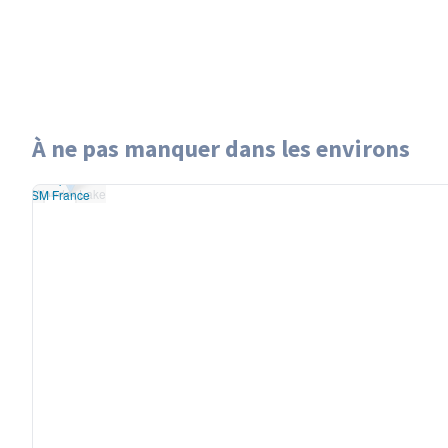
À ne pas manquer dans les environs
eaflet
|
données ©
Wonder Lake
nStreetMap
/ODbL
Wonder Lake
endu
OSM France
+
−