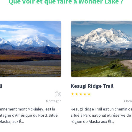
Que voir et que faire à
Wonder Lake
?
i
Kesugi Ridge Trail
★
★
★
★
★
Montagne
Chem
iennement mont McKinley, est la
Kesugi Ridge Trail est un chemin 
ntagne d'Amérique du Nord. Situé
situé à Parc national et réserve de
laska, aux É...
région de Alaska aux Ét...