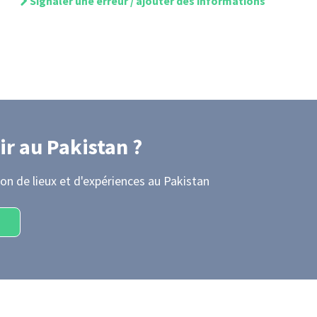
Signaler une erreur / ajouter des informations
ir
au Pakistan
?
on de lieux et d'expériences
au Pakistan