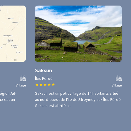
Saksun
Îles Féroé
★
★
★
★
★
Village
Village
région
Ad-
Saksun est un petit village de 14 habitants situé
uz
est un
au nord-ouest de l'île de Streymoy aux Îles Féroé.
Saksun est abrité a...