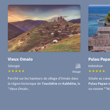
Vieux Omalo
Pulau Pap
Géorgie
Indonésie
★
★
★
★
★
★
★
★
★
★
Village
Perché sur les hauteurs du village d'Omalo dans
Située au cœu
la région historique de
Touchétie
en
Kakhétie
, le
Pulau Papan
e
*
Vieux Omalo
...
sa voisine **Ma