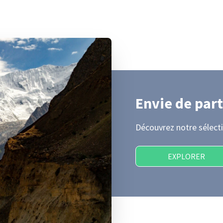
Envie de part
Découvrez notre sélecti
EXPLORER