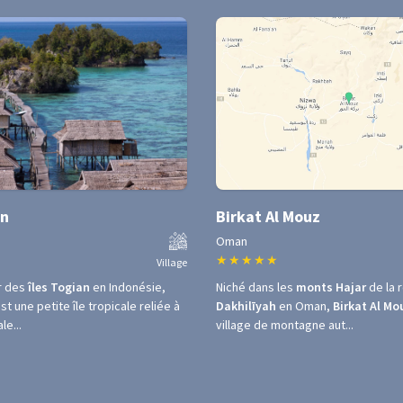
an
Birkat Al Mouz
Oman
★
★
★
★
★
Village
r des
îles Togian
en Indonésie,
Niché dans les
monts Hajar
de la 
st une petite île tropicale reliée à
Dakhilīyah
en Oman,
Birkat Al Mo
le...
village de montagne aut...