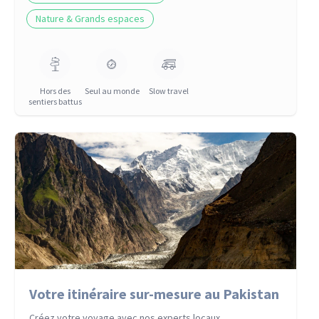
Nature & Grands espaces
Hors des
Seul au monde
Slow travel
sentiers battus
Votre itinéraire sur-mesure au Pakistan
Créez votre voyage avec nos experts locaux