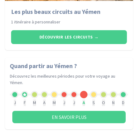
Les plus beaux circuits au Yémen
1 itinéraire à personnaliser
DÉCOUVRIR LES CIRCUITS
→
Quand partir
au Yémen
?
Découvrez les meilleures périodes pour votre voyage
au
Yémen
.
J
F
M
A
M
J
J
A
S
O
N
D
EN SAVOIR PLUS