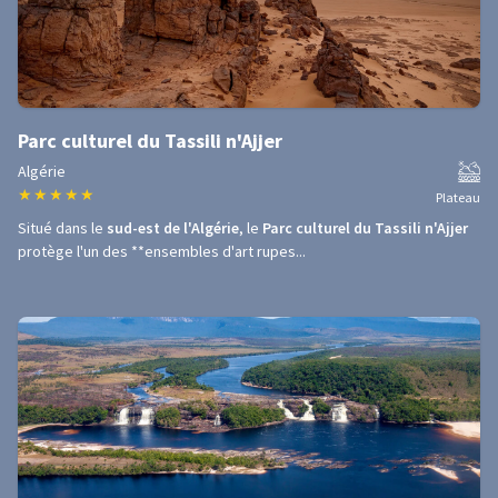
Parc culturel du Tassili n'Ajjer
Algérie
★
★
★
★
★
Plateau
Situé dans le
sud-est de l'Algérie
, le
Parc culturel du Tassili n'Ajjer
protège l'un des **ensembles d'art rupes...