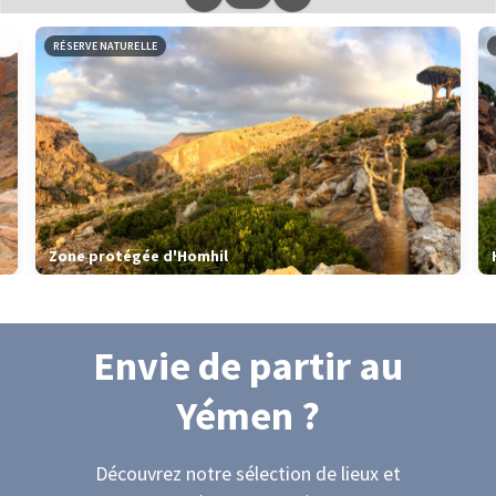
Leaflet
|
données ©
OpenStreetMap
/ODbL - rendu
OSM France
RÉSERVE NATURELLE
Zone protégée d'Homhil
Envie de partir
au
Yémen
?
Découvrez notre sélection de lieux et