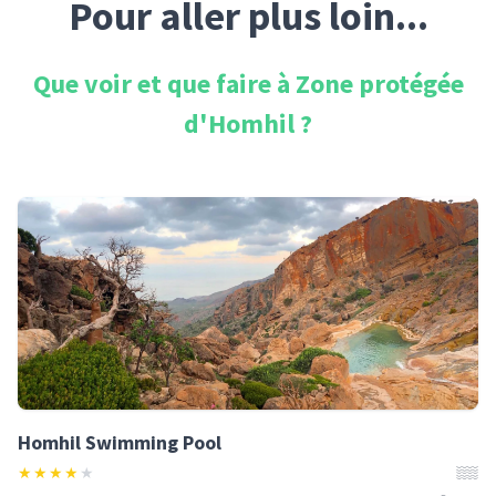
Pour aller plus loin...
Que voir et que faire à
Zone protégée
d'Homhil
?
Homhil Swimming Pool
★
★
★
★
★