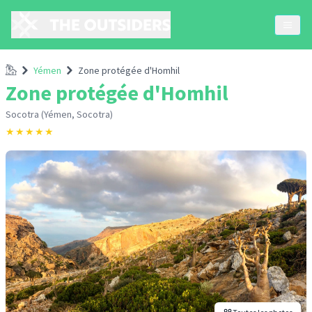
Accueil
Yémen
Zone protégée d'Homhil
Zone protégée d'Homhil
Socotra (Yémen, Socotra)
★
★
★
★
★