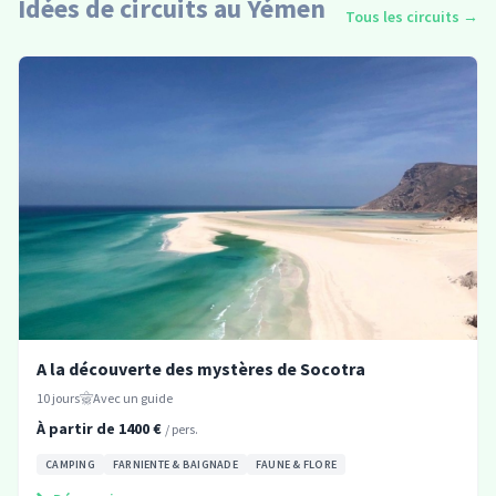
Idées de circuits au Yémen
Tous les circuits
→
A la découverte des mystères de Socotra
10
jours
Avec un guide
À partir de
1400
€
/ pers.
CAMPING
FARNIENTE & BAIGNADE
FAUNE & FLORE