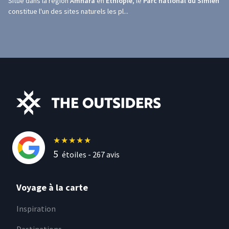
Situé dans la région
Amhara
en
Éthiopie
, le
Parc national du Simien
constitue l'un des sites naturels les pl...
★
★
★
★
★
5
étoiles -
267
avis
Voyage à la carte
Inspiration