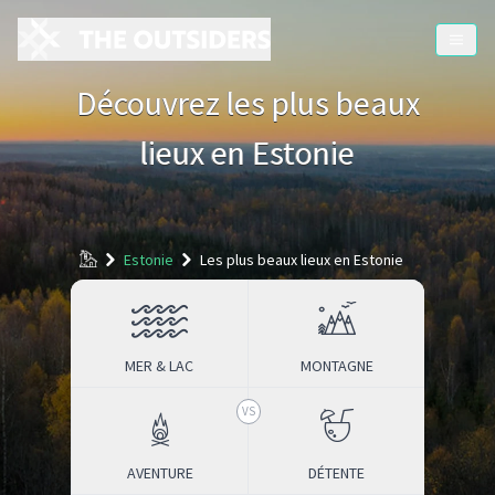
Découvrez les plus beaux
lieux
en Estonie
Accueil
Estonie
Les plus beaux lieux en Estonie
MER & LAC
MONTAGNE
AVENTURE
DÉTENTE