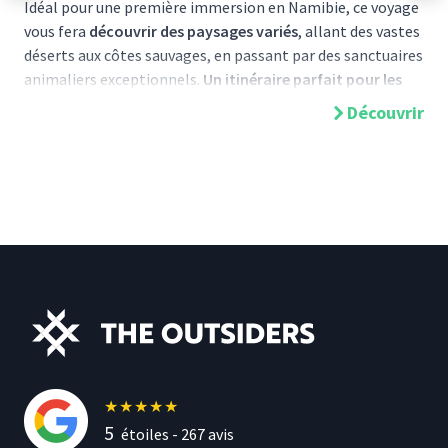
Idéal pour une première immersion en Namibie, ce voyage
vous fera
découvrir des paysages variés
, allant des vastes
déserts aux côtes sauvages, en passant par des sanctuaires
animaliers exceptionnels.
Un itinéraire parfait pour les
familles
ou les couples désireux de vivre
une aventure
Découvrir
accessible mais inoubliable
.
Pourquoi choisir ce circuit ?
Le
circuit Les incontournables de la Namibie
vous permet
d’explorer les sites emblématiques du pays tout en
minimisant les longues étapes de conduite. Vous
commencerez votre périple par le
désert du Kalahari
,
célèbre pour ses dunes rouges et ses couchers de soleil
spectaculaires. Ce voyage vous emmènera également dans
le majestueux
désert du Namib
, avant de continuer vers la
mystérieuse
côte des Squelettes
et le
parc national
d'Etosha
.
★
★
★
★
★
5
étoiles -
267
avis
Voici quelques moments forts de ce voyage :