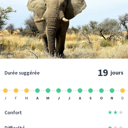
19
jours
Durée suggérée
J
F
M
A
M
J
J
A
S
O
N
D
★
★
★
Confort
★
★
★
Difficulté