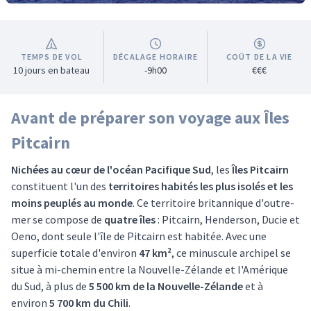
TEMPS DE VOL
DÉCALAGE HORAIRE
COÛT DE LA VIE
10 jours en bateau
-9h00
€€€
Avant de préparer son voyage aux Îles
Pitcairn
Nichées au cœur de l'océan Pacifique Sud
, les
Îles Pitcairn
constituent l'un des
territoires habités les plus isolés et les
moins peuplés au monde
. Ce territoire britannique d'outre-
mer se compose de
quatre îles
: Pitcairn, Henderson, Ducie et
Oeno, dont seule l'île de Pitcairn est habitée. Avec une
superficie totale d'environ
47 km²
, ce minuscule archipel se
situe à mi-chemin entre la Nouvelle-Zélande et l'Amérique
du Sud, à plus de
5 500 km de la Nouvelle-Zélande
et à
environ
5 700 km du Chili
.