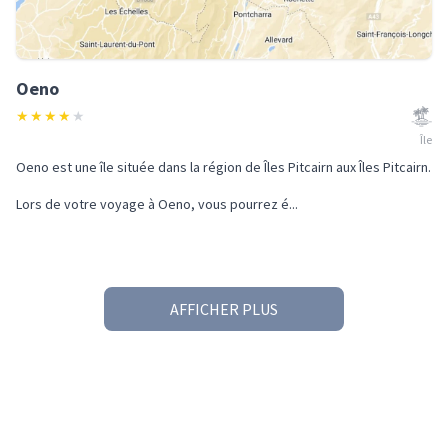
Oeno
★
★
★
★
★
Île
Oeno est une île située dans la région de Îles Pitcairn aux Îles Pitcairn.
Lors de votre voyage à Oeno, vous pourrez é...
AFFICHER PLUS