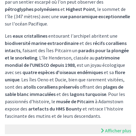
par un sentier escarpé où l'on peut observer des
pétroglyphes polynésiens
et
Highest Point
, le sommet de
l'île (347 mètres) avec une
vue panoramique exceptionnelle
sur l'océan Pacifique.
Les
eaux cristallines
entourant l'archipel abritent une
biodiversité marine extraordinaire
et des
récifs coralliens
intacts
, faisant des Îles Pitcairn un
paradis pour la plongée
et le snorkeling
. L'île Henderson, classée au
patrimoine
mondial de l'UNESCO depuis 1988
, est un joyau écologique
avec ses
quatre espèces d'oiseaux endémiques
et sa
flore
unique
. Les îles Oeno et Ducie, bien que rarement visitées,
sont des
atolls coralliens préservés
offrant des
plages de
sable blanc immaculées
et des
lagons turquoise
. Pour les
passionnés d'histoire, le
musée de Pitcairn
à Adamstown
expose des
artefacts du HMS Bounty
et retrace l'histoire
fascinante des mutins et de leurs descendants.
Afficher plus