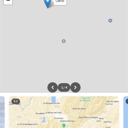
−
Oeno
1
/
4
Leaflet
|
données ©
OpenStreetMap
/ODbL - rendu
OSM France
ÎLE