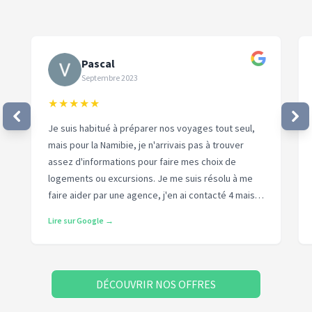
Pascal
Septembre 2023
★
★
★
★
★
Je suis habitué à préparer nos voyages tout seul,
mais pour la Namibie, je n'arrivais pas à trouver
assez d'informations pour faire mes choix de
logements ou excursions. Je me suis résolu à me
faire aider par une agence, j'en ai contacté 4 mais
elles avaient toutes leur parcours plus ou moins
Lire sur Google →
pré établi sauf The Outsiders. Avec Arnaud, rien de
tout ça, le prix de sa prestation est fixé dès le
départ, on co-organise vraiment le voyage, il
écoute, il conseille, il prend les réservations, quand
DÉCOUVRIR NOS OFFRES
c'est possible il négocie des tarifs avec les