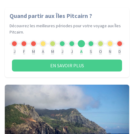
Quand partir
aux Îles Pitcairn
?
Découvrez les meilleures périodes pour votre voyage
aux Îles
Pitcairn
.
J
F
M
A
M
J
J
A
S
O
N
D
EN SAVOIR PLUS