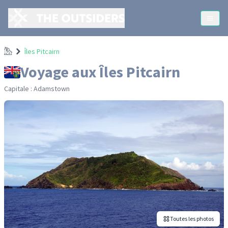
Accueil
Îles Pitcairn
Voyage
aux Îles Pitcairn
Capitale :
Adamstown
Toutes les photos