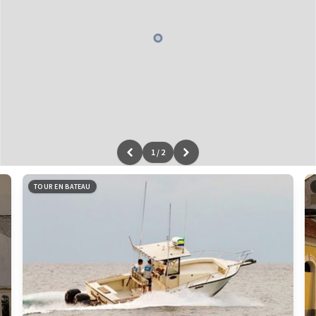
1
/
2
Leaflet
|
données ©
OpenStreetMap
/ODbL - rendu
OSM France
TOUR EN BATEAU