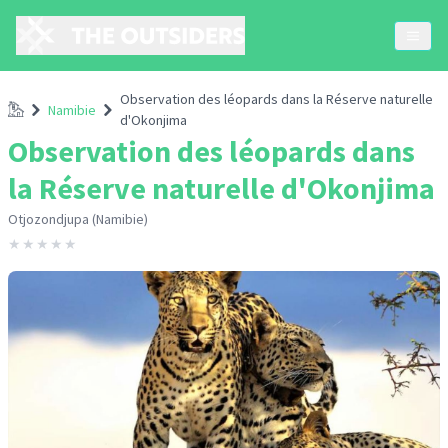
Observation des léopards dans la Réserve naturelle
Accueil
Namibie
d'Okonjima
Observation des léopards dans
la Réserve naturelle d'Okonjima
Otjozondjupa (Namibie)
★
★
★
★
★