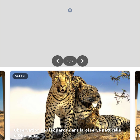
1
/
2
Leaflet
|
données ©
OpenStreetMap
/ODbL - rendu
OSM France
SAFARI
Observation des léopards dans la Réserve naturelle
d'Okonjima