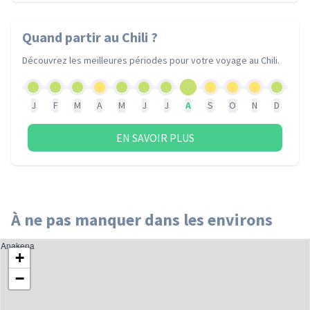
Quand partir
au Chili
?
Découvrez les meilleures périodes pour votre voyage
au Chili
.
J
F
M
A
M
J
J
A
S
O
N
D
EN SAVOIR PLUS
À ne pas manquer dans les environs
Anakena
+
−