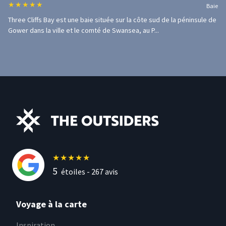
★
★
★
★
★
Baie
Three Cliffs Bay est une baie située sur la côte sud de la péninsule de
Gower dans la ville et le comté de Swansea, au P...
★
★
★
★
★
5
étoiles -
267
avis
Voyage à la carte
Inspiration