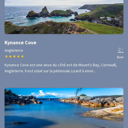
Kynance Cove
Angleterre
★
★
★
★
★
Baie
Kynance Cove est une anse du côté est de Mount's Bay, Cornwall,
Angleterre. Il est situé sur la péninsule Lizard à envir...