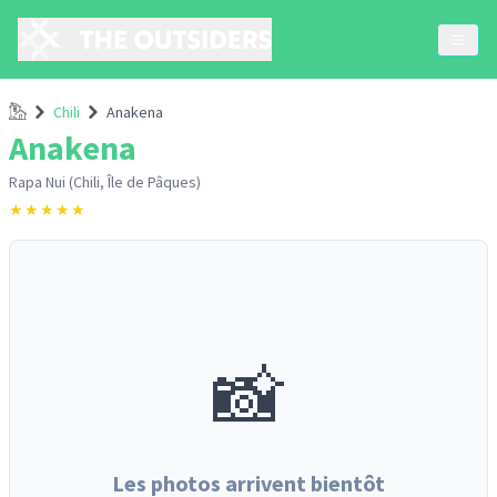
Accueil
Chili
Anakena
Anakena
Rapa Nui (Chili, Île de Pâques)
★
★
★
★
★
📸
Les photos arrivent bientôt