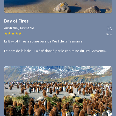
Bay of Fires
Australie, Tasmanie
★
★
★
★
★
Baie
La Bay of Fires est une baie de l'est de la Tasmanie.
Le nom de la baie lui a été donné par le capitaine du HMS Adventu...