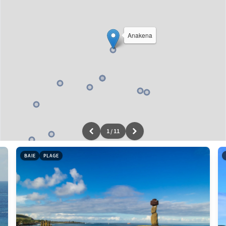
Anakena
1
/
11
Leaflet
|
données ©
OpenStreetMap
/ODbL - rendu
OSM France
BAIE
PLAGE