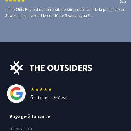
★
★
★
★
★
Baie
Three Cliffs Bay est une baie située sur la côte sud de la péninsule de
Gower dans la ville et le comté de Swansea, au P...
★
★
★
★
★
5
étoiles -
267
avis
Voyage à la carte
Inspiration