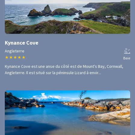
Kynance Cove
Angleterre
★
★
★
★
★
Baie
Kynance Cove est une anse du côté est de Mount's Bay, Cornwall,
Angleterre. Il est situé sur la péninsule Lizard à envir...