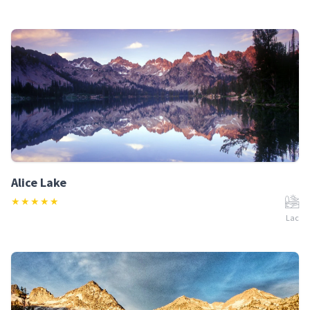
Alice Lake
★
★
★
★
★
Lac