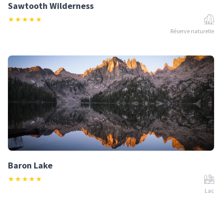
Sawtooth Wilderness
★
★
★
★
★
Réserve naturelle
Baron Lake
★
★
★
★
★
Lac