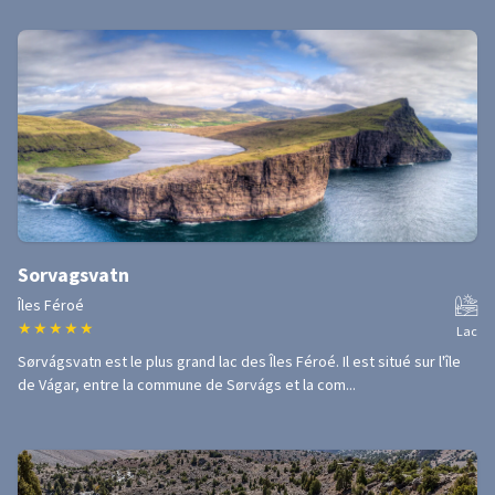
Sorvagsvatn
Îles Féroé
★
★
★
★
★
Lac
Sørvágsvatn est le plus grand lac des Îles Féroé. Il est situé sur l'île
de Vágar, entre la commune de Sørvágs et la com...