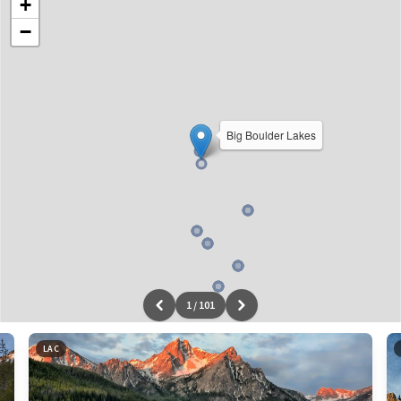
+
−
Big Boulder Lakes
1
/
101
Leaflet
|
données ©
OpenStreetMap
/ODbL - rendu
OSM France
LAC