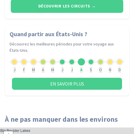
DÉCOUVRIR LES CIRCUITS
→
Quand partir
aux États-Unis
?
Découvrez les meilleures périodes pour votre voyage
aux
États-Unis
.
J
F
M
A
M
J
J
A
S
O
N
D
EN SAVOIR PLUS
À ne pas manquer dans les environs
Big Boulder Lakes