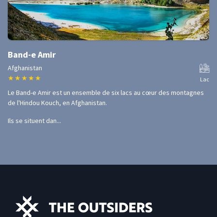
Band-e Amir
Afghanistan
★
★
★
★
★
Lac
Le Band-e Amir est un ensemble de six lacs au cœur des montagnes
de l'Hindou Kouch, en Afghanistan.
Ils se situent dan...