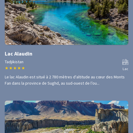
Lac Alaudin
Tadjikistan
★
★
★
★
★
Lac
Le lac Alaudin est situé à 2 780 mètres d'altitude au cœur des Monts
Fan dans la province de Sughd, au sud-ouest de l’ou...