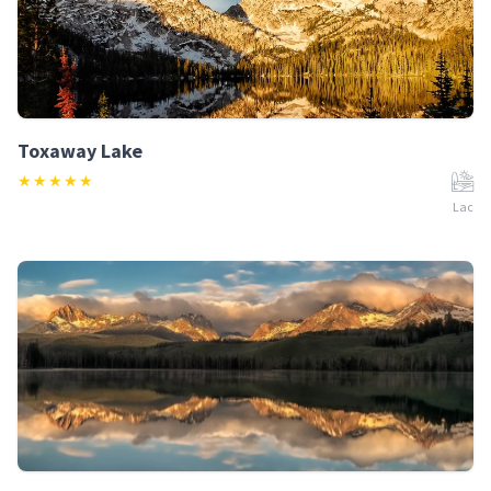
Toxaway Lake
★
★
★
★
★
Lac