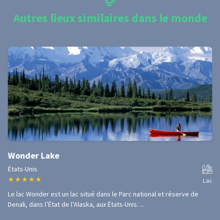
Autres lieux similaires dans le monde
Wonder Lake
États-Unis
★
★
★
★
★
Lac
Le lac Wonder est un lac situé dans le Parc national et réserve de
Denali, dans l’État de l’Alaska, aux États-Unis. ...