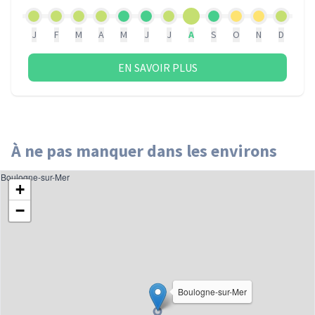
J
F
M
A
M
J
J
A
S
O
N
D
EN SAVOIR PLUS
À ne pas manquer dans les environs
Boulogne-sur-Mer
+
−
Boulogne-sur-Mer