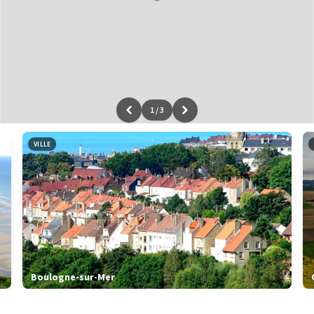
1
/
3
Leaflet
|
données ©
OpenStreetMap
/ODbL - rendu
OSM France
VILLE
Boulogne-sur-Mer