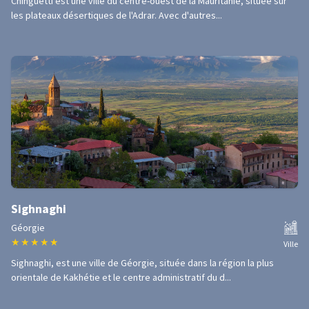
Chinguetti est une ville du centre-ouest de la Mauritanie, située sur
les plateaux désertiques de l'Adrar. Avec d'autres...
Sighnaghi
Géorgie
★
★
★
★
★
Ville
Sighnaghi, est une ville de Géorgie, située dans la région la plus
orientale de Kakhétie et le centre administratif du d...