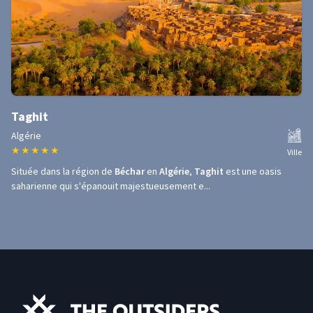
Taghit
Algérie
★
★
★
★
★
Ville
Située dans la région de
Béchar
en
Algérie
,
Taghit
est une oasis
saharienne qui s'épanouit majestueusement e...