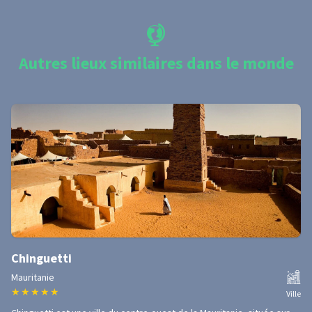
Autres lieux similaires dans le monde
Chinguetti
Mauritanie
★
★
★
★
★
Ville