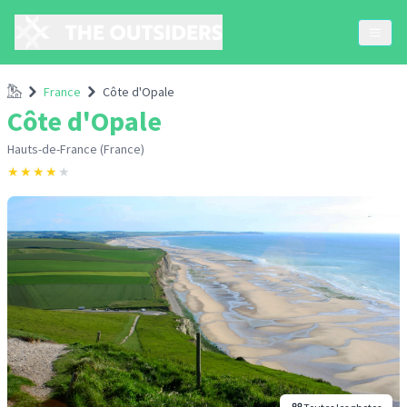
Accueil
France
Côte d'Opale
Côte d'Opale
Hauts-de-France (France)
★
★
★
★
★