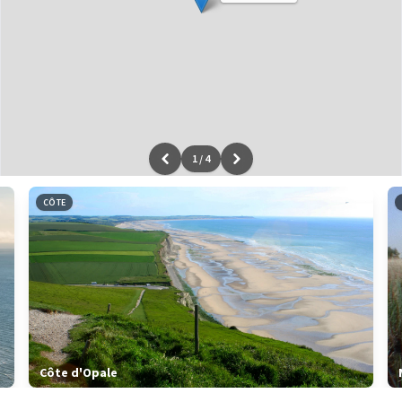
1
/
4
Leaflet
|
données ©
OpenStreetMap
/ODbL - rendu
OSM France
CÔTE
Côte d'Opale