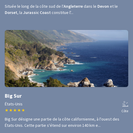
Située le long de la côte sud de l'
Angleterre
dans le
Devon
et le
Dorset
, la
Jurassic Coast
constitue l'...
Big Sur
États-Unis
★
★
★
★
★
Côte
Big Sur désigne une partie de la côte californienne, à l'ouest des
États-Unis. Cette partie s'étend sur environ 140 km e...