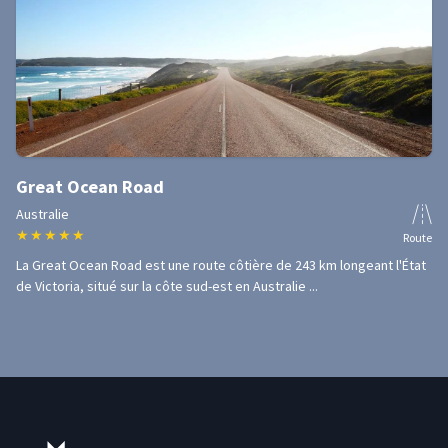
Great Ocean Road
Australie
★
★
★
★
★
Route
La Great Ocean Road est une route côtière de 243 km longeant l'État
de Victoria, situé sur la côte sud-est en Australie ...