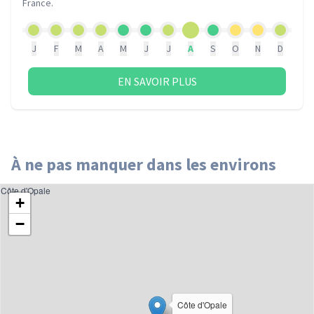
France
.
J
F
M
A
M
J
J
A
S
O
N
D
EN SAVOIR PLUS
À ne pas manquer dans les environs
Côte d'Opale
+
−
Côte d'Opale