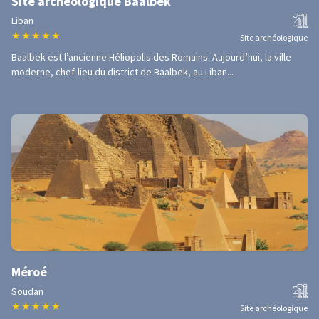
Site archéologique Baalbek
Liban
★
★
★
★
★
Site archéologique
Baalbek est l’ancienne Héliopolis des Romains. Aujourd’hui, la ville
moderne, chef-lieu du district de Baalbek, au Liban...
Méroé
Soudan
★
★
★
★
★
Site archéologique