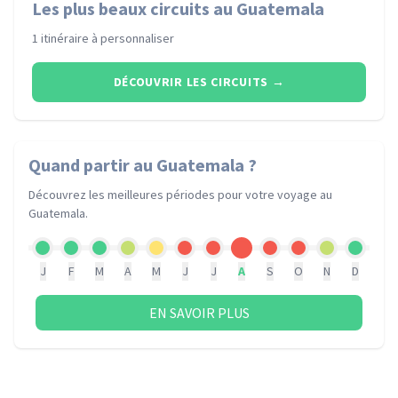
Les plus beaux circuits au Guatemala
1 itinéraire à personnaliser
DÉCOUVRIR LES CIRCUITS
→
Quand partir
au Guatemala
?
Découvrez les meilleures périodes pour votre voyage
au
Guatemala
.
J
F
M
A
M
J
J
A
S
O
N
D
EN SAVOIR PLUS