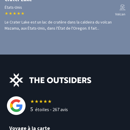
États-Unis
★
★
★
★
★
Volcan
Le Crater Lake est un lac de cratère dans la caldeira du volcan
Mazama, aux États-Unis, dans l'État de l'Oregon. Il fait...
★
★
★
★
★
5
étoiles -
267
avis
Voyage à la carte