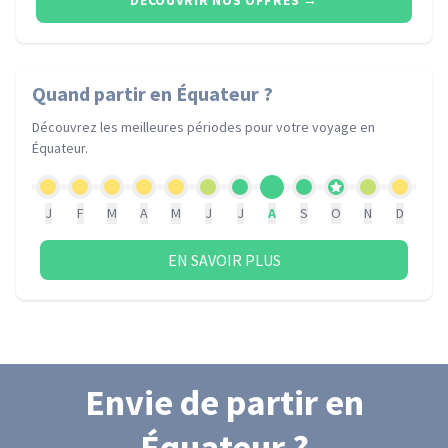
DÉCOUVRIR NOS OFFRES
→
Quand partir
en Équateur
?
Découvrez les meilleures périodes pour votre voyage
en
Équateur
.
J
F
M
A
M
J
J
A
S
O
N
D
EN SAVOIR PLUS
Envie de partir
en
Équateur
?