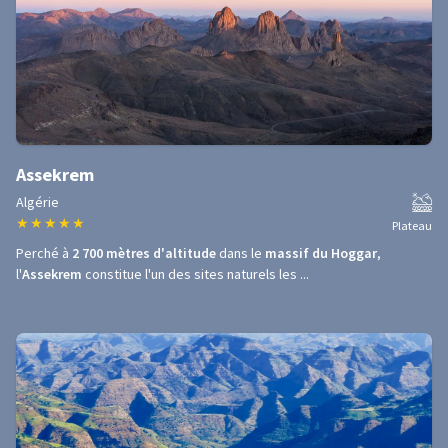
Assekrem
Algérie
★
★
★
★
★
Plateau
Perché à
2 700 mètres d'altitude
dans le
massif du Hoggar
,
l'
Assekrem
constitue l'un des sites naturels les ...