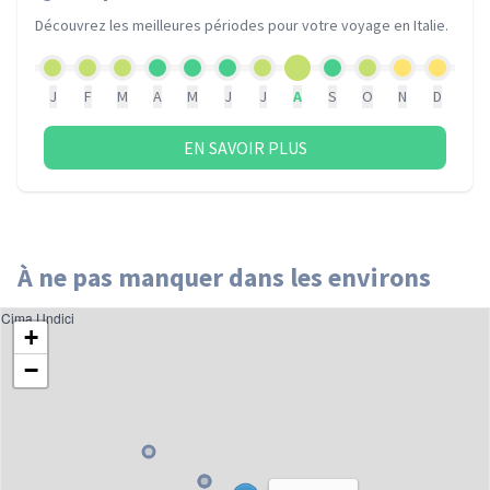
Découvrez les meilleures périodes pour votre voyage
en Italie
.
J
F
M
A
M
J
J
A
S
O
N
D
EN SAVOIR PLUS
À ne pas manquer dans les environs
Cima Undici
+
−