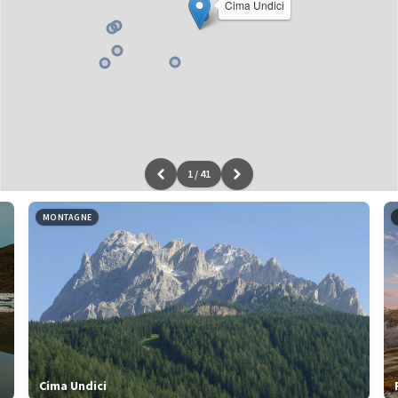
Cima Undici
1
/
41
Leaflet
|
données ©
OpenStreetMap
/ODbL - rendu
OSM France
MONTAGNE
Cima Undici