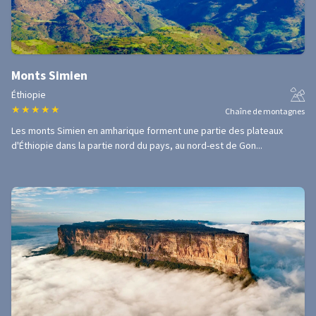
Monts Simien
Éthiopie
★
★
★
★
★
Chaîne de montagnes
Les monts Simien en amharique forment une partie des plateaux
d'Éthiopie dans la partie nord du pays, au nord-est de Gon...