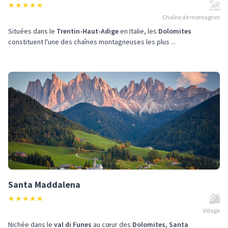
★
★
★
★
★
Chaîne de montagnes
Situées dans le
Trentin-Haut-Adige
en Italie, les
Dolomites
constituent l'une des chaînes montagneuses les plus ...
Santa Maddalena
★
★
★
★
★
Village
Nichée dans le
val di Funes
au cœur des
Dolomites
,
Santa