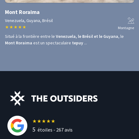
Mont Roraima
Venezuela, Guyana, Brésil
★
★
★
★
★
Montagne
Situé à la frontière entre le
Venezuela, le Brésil et le Guyana
, le
Mont Roraima
est un spectaculaire
tepuy
...
★
★
★
★
★
5
étoiles -
267
avis