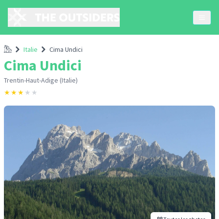
Accueil
Italie
Cima Undici
Cima Undici
Trentin-Haut-Adige (Italie)
★
★
★
★
★