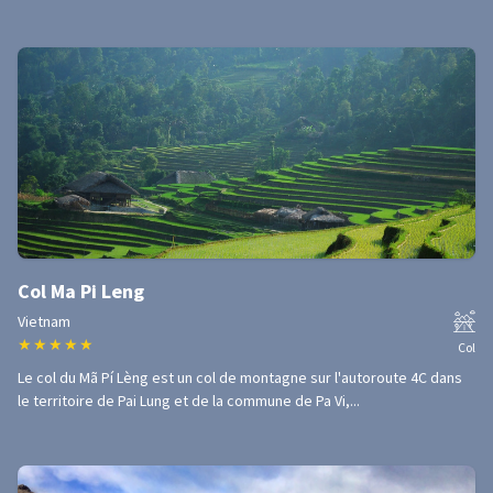
Col Ma Pi Leng
Vietnam
★
★
★
★
★
Col
Le col du Mã Pí Lèng est un col de montagne sur l'autoroute 4C dans
le territoire de Pai Lung et de la commune de Pa Vi,...