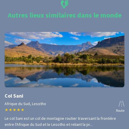
Autres lieux similaires dans le monde
Col Sani
Afrique du Sud, Lesotho
★
★
★
★
★
Route
Le col Sani est un col de montagne routier traversant la frontière
entre l'Afrique du Sud et le Lesotho et reliant la pr...