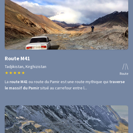
Route M41
Tadjikistan, Kirghizistan
★
★
★
★
★
Route
La
route M41
ou route du Pamir est une route mythique qui
traverse
le massif du Pamir
situé au carrefour entre l...