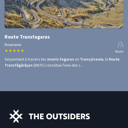
Route Transfagaras
Roumanie
★
★
★
★
★
Route
Serpentant à travers les
monts Fagaras
en
Transylvanie
, la
Route
Transfăgărășan
(DN7C) constitue l'une des r...