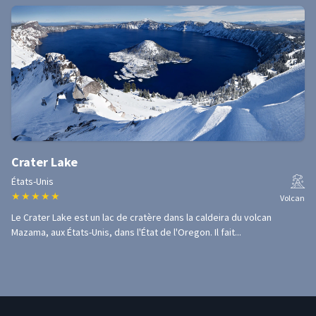
Crater Lake
États-Unis
★
★
★
★
★
Volcan
Le Crater Lake est un lac de cratère dans la caldeira du volcan
Mazama, aux États-Unis, dans l'État de l'Oregon. Il fait...