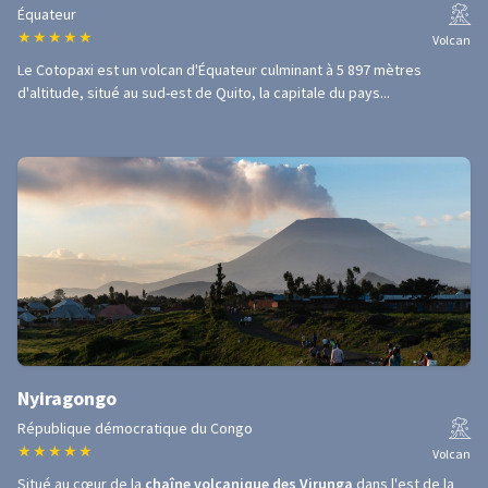
Équateur
★
★
★
★
★
Volcan
Le Cotopaxi est un volcan d'Équateur culminant à 5 897 mètres
d'altitude, situé au sud-est de Quito, la capitale du pays...
Nyiragongo
République démocratique du Congo
★
★
★
★
★
Volcan
Situé au cœur de la
chaîne volcanique des Virunga
dans l'est de la