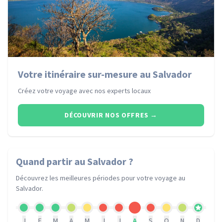
Votre itinéraire sur-mesure au Salvador
Créez votre voyage avec nos experts locaux
DÉCOUVRIR NOS OFFRES
→
Quand partir
au Salvador
?
Découvrez les meilleures périodes pour votre voyage
au
Salvador
.
J
F
M
A
M
J
J
A
S
O
N
D