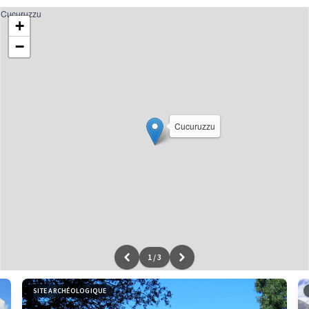
Cucuruzzu
+
−
Cucuruzzu
1
/
3
Leaflet
|
données ©
OpenStreetMap
/ODbL - rendu
OSM France
SITE ARCHÉOLOGIQUE