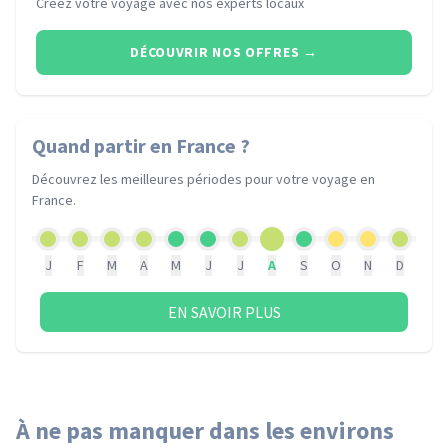
Créez votre voyage avec nos experts locaux
DÉCOUVRIR NOS OFFRES
→
Quand partir
en France
?
Découvrez les meilleures périodes pour votre voyage
en
France
.
J
F
M
A
M
J
J
A
S
O
N
D
EN SAVOIR PLUS
À ne pas manquer dans les environs