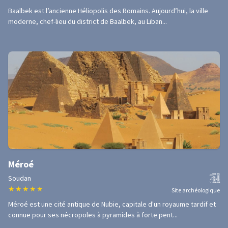
Baalbek est l’ancienne Héliopolis des Romains. Aujourd’hui, la ville
moderne, chef-lieu du district de Baalbek, au Liban...
Méroé
Soudan
★
★
★
★
★
Site archéologique
Méroé est une cité antique de Nubie, capitale d'un royaume tardif et
connue pour ses nécropoles à pyramides à forte pent...