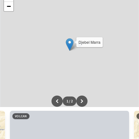
−
Djebel Marra
1
/
2
Leaflet
|
données ©
OpenStreetMap
/ODbL - rendu
OSM France
VOLCAN