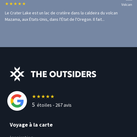
★
★
★
★
★
Volcan
Le Crater Lake est un lac de cratère dans la caldeira du volcan
Mazama, aux États-Unis, dans l'État de l'Oregon. Il fait...
★
★
★
★
★
5
étoiles -
267
avis
Voyage à la carte