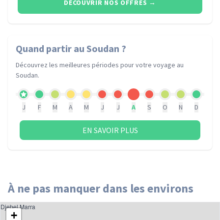
DÉCOUVRIR NOS OFFRES
→
Quand partir
au Soudan
?
Découvrez les meilleures périodes pour votre voyage
au
Soudan
.
J
F
M
A
M
J
J
A
S
O
N
D
EN SAVOIR PLUS
À ne pas manquer dans les environs
Djebel Marra
+