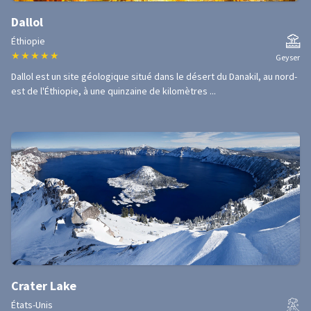
Dallol
Éthiopie
★
★
★
★
★
Geyser
Dallol est un site géologique situé dans le désert du Danakil, au nord-
est de l'Éthiopie, à une quinzaine de kilomètres ...
Crater Lake
États-Unis