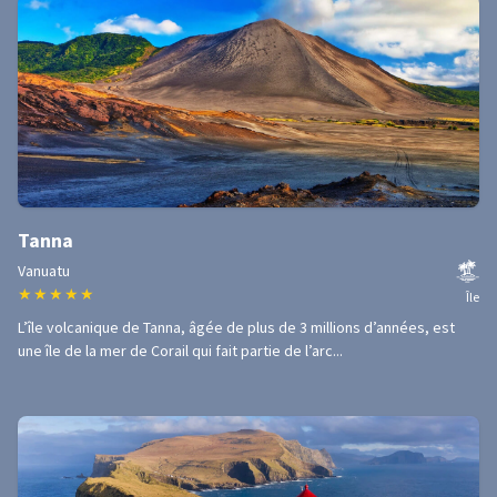
Tanna
Vanuatu
★
★
★
★
★
Île
L’île volcanique de Tanna, âgée de plus de 3 millions d’années, est
une île de la mer de Corail qui fait partie de l’arc...