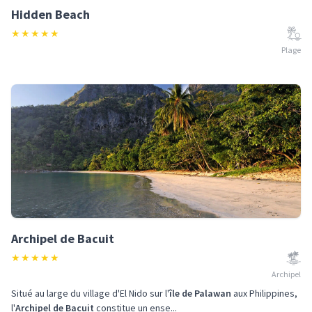
Hidden Beach
★
★
★
★
★
Plage
Archipel de Bacuit
★
★
★
★
★
Archipel
Situé au large du village d'El Nido sur l'
île de Palawan
aux Philippines,
l'
Archipel de Bacuit
constitue un ense...