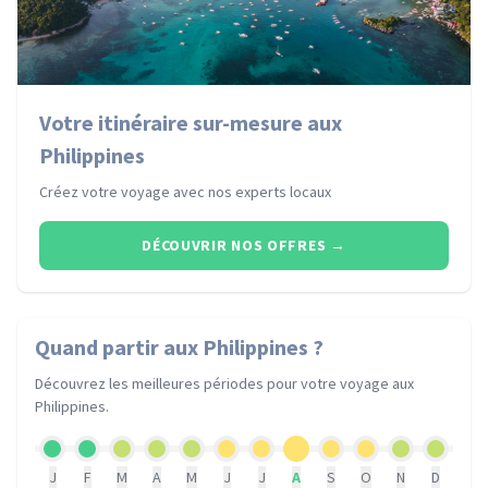
Votre itinéraire sur-mesure aux
Philippines
Créez votre voyage avec nos experts locaux
DÉCOUVRIR NOS OFFRES
→
Quand partir
aux Philippines
?
Découvrez les meilleures périodes pour votre voyage
aux
Philippines
.
J
F
M
A
M
J
J
A
S
O
N
D