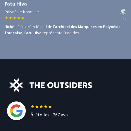
Fatu Hiva
Polynésie française
★
★
★
★
★
Île
Nichée à l'extrémité sud de l'
archipel des Marquises
en
Polynésie
française
,
Fatu Hiva
représente l'une des ...
★
★
★
★
★
5
étoiles -
267
avis