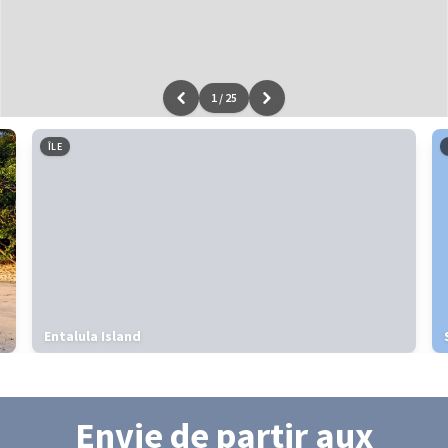
1
/
25
Leaflet
|
données ©
OpenStreetMap
/ODbL - rendu
OSM France
ÎLE
Entalula Island
Envie de partir
aux