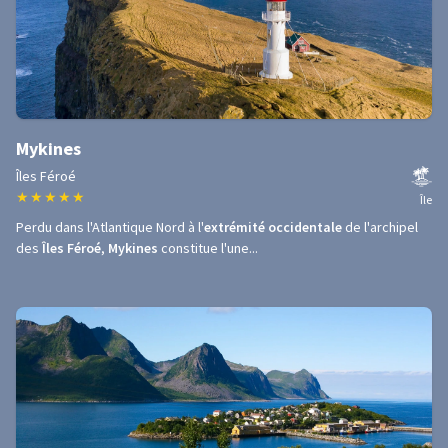
Mykines
Îles Féroé
★
★
★
★
★
Île
Perdu dans l'Atlantique Nord à l'
extrémité occidentale
de l'archipel
des
Îles Féroé
,
Mykines
constitue l'une...