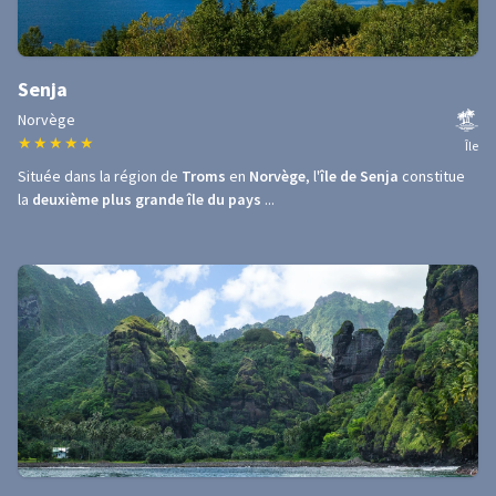
Senja
Norvège
★
★
★
★
★
Île
Située dans la région de
Troms
en
Norvège
, l'
île de Senja
constitue
la
deuxième plus grande île du pays
...