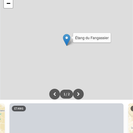
−
Étang du Fangassier
1
/
2
Leaflet
|
données ©
OpenStreetMap
/ODbL - rendu
OSM France
ETANG