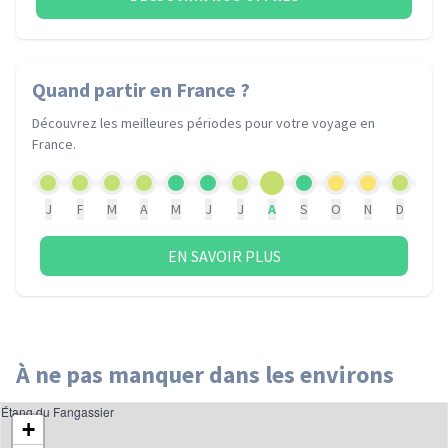
Quand partir
en France
?
Découvrez les meilleures périodes pour votre voyage
en
France
.
J
F
M
A
M
J
J
A
S
O
N
D
EN SAVOIR PLUS
À ne pas manquer dans les environs
Étang du Fangassier
+