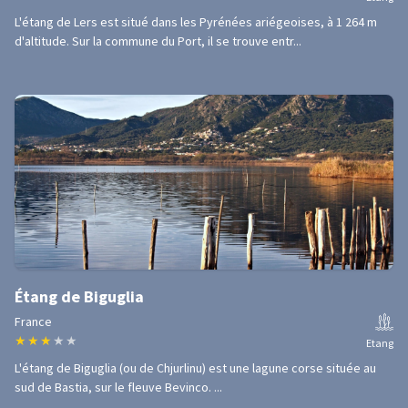
L'étang de Lers est situé dans les Pyrénées ariégeoises, à 1 264 m
d'altitude. Sur la commune du Port, il se trouve entr...
Étang de Biguglia
France
★
★
★
★
★
Etang
L'étang de Biguglia (ou de Chjurlinu) est une lagune corse située au
sud de Bastia, sur le fleuve Bevinco. ...