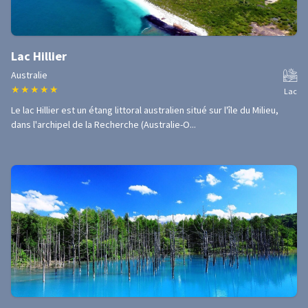
Lac Hillier
Australie
★
★
★
★
★
Lac
Le lac Hillier est un étang littoral australien situé sur l'île du Milieu,
dans l'archipel de la Recherche (Australie-O...