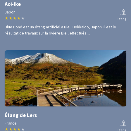
Aoi-ike
Japon
★
★
★
★
★
Etang
Blue Pond est un étang artificiel à Biei, Hokkaido, Japon. Il est le
résultat de travaux sur la rivière Biei, effectués ...
Étang de Lers
France
★
★
★
★
★
Etang