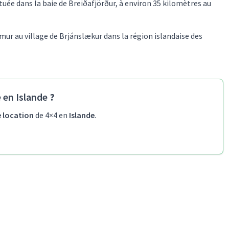
 située dans la baie de Breiðafjörður, à environ 35 kilomètres au
lmur au village de Brjánslækur dans la région islandaise des
 en Islande
?
e location
de 4×4 en
Islande
.