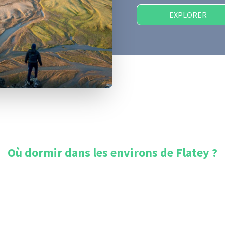
EXPLORER
Où dormir dans les environs de
Flatey
?