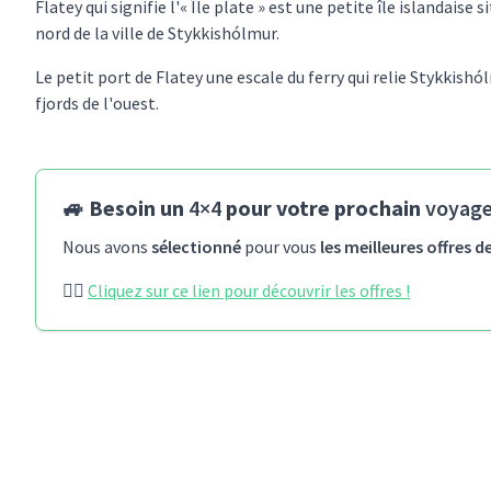
Flatey qui signifie l'« Île plate » est une petite île islandaise
nord de la ville de Stykkishólmur.
Le petit port de Flatey une escale du ferry qui relie Stykkishó
fjords de l'ouest.
🚙 Besoin un
4×4
pour votre prochain
voyage
Nous avons
sélectionné
pour vous
les meilleures offres d
👉🏻
Cliquez sur ce lien pour découvrir les offres !