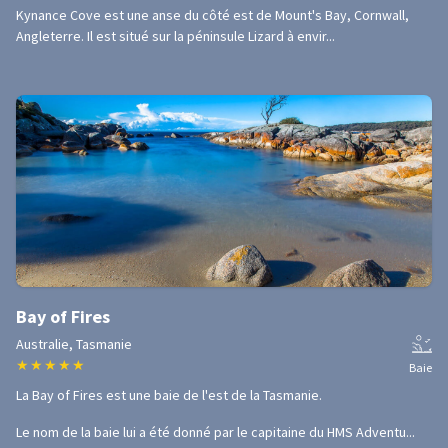
Kynance Cove est une anse du côté est de Mount's Bay, Cornwall,
Angleterre. Il est situé sur la péninsule Lizard à envir...
Bay of Fires
Australie, Tasmanie
★
★
★
★
★
Baie
La Bay of Fires est une baie de l'est de la Tasmanie.
Le nom de la baie lui a été donné par le capitaine du HMS Adventu...