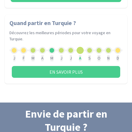
Quand partir
en Turquie
?
Découvrez les meilleures périodes pour votre voyage
en
Turquie
.
J
F
M
A
M
J
J
A
S
O
N
D
EN SAVOIR PLUS
Envie de partir
en
Turquie
?