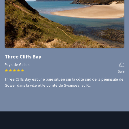
Three Cliffs Bay
Pays de Galles
★
★
★
★
★
Baie
Three Cliffs Bay est une baie située sur la côte sud de la péninsule de
Gower dans la ville et le comté de Swansea, au P...