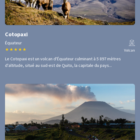
Cotopaxi
Équateur
★
★
★
★
★
Volcan
Le Cotopaxi est un volcan d'Équateur culminant à 5 897 mètres
d'altitude, situé au sud-est de Quito, la capitale du pays...