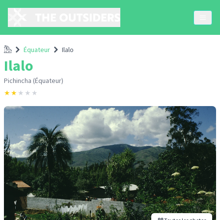
Accueil
Équateur
Ilalo
Ilalo
Pichincha (Équateur)
★
★
★
★
★