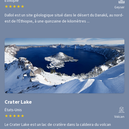
Éthiopie
★
★
★
★
★
Geyser
Dallol est un site géologique situé dans le désert du Danakil, au nord-
est de l'Éthiopie, à une quinzaine de kilomètres ...
Crater Lake
États-Unis
★
★
★
★
★
Volcan
Le Crater Lake est un lac de cratère dans la caldeira du volcan