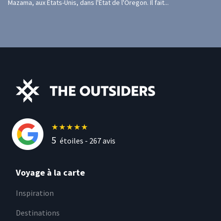
Mazama, aux États-Unis, dans l'État de l'Oregon. Il fait...
★
★
★
★
★
5
étoiles -
267
avis
Voyage à la carte
Inspiration
Destinations