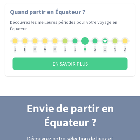
Quand partir
en Équateur
?
Découvrez les meilleures périodes pour votre voyage
en
Équateur
.
J
F
M
A
M
J
J
A
S
O
N
D
EN SAVOIR PLUS
Envie de partir
en
Équateur
?
Découvrez notre sélection de lieux et